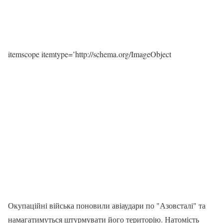
itemscope itemtype=’http://schema.org/ImageObject
Окупаційні війська поновили авіаудари по "Азовсталі" та
намагатимуться штурмувати його територію. Натомість