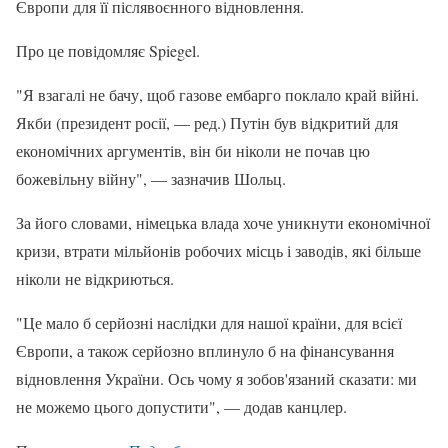
Європи для її післявоєнного відновлення.
Про це повідомляє Spiegel.
"Я взагалі не бачу, щоб газове ембарго поклало край війні.
Якби (президент росії, — ред.) Путін був відкритий для
економічних аргументів, він би ніколи не почав цю
божевільну війну", — зазначив Шольц.
За його словами, німецька влада хоче уникнути економічної
кризи, втрати мільйонів робочих місць і заводів, які більше
ніколи не відкриються.
"Це мало б серйозні наслідки для нашої країни, для всієї
Європи, а також серйозно вплинуло б на фінансування
відновлення України. Ось чому я зобов'язаний сказати: ми
не можемо цього допустити", — додав канцлер.