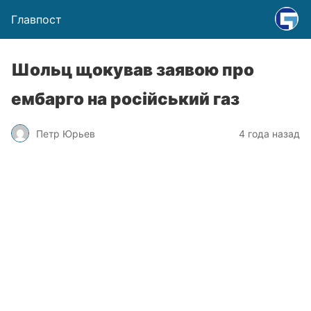
Главпост
Шольц щокував заявою про
ембарго на російський газ
Петр Юрьев
4 года назад