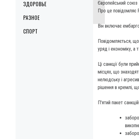
Європейський союз з
ЗДОРОВЬЕ
Про це повідомляє 
РАЗНОЕ
Він включає ембарго
СПОРТ
Повідомляється, що 
уряд і економіку, а
Ці санкції були прий
місцях, що знаходят
нелюдську і агресив
рішення в кремлі, щ
П'ятий пакет санкці
заборо
викопн
заборо