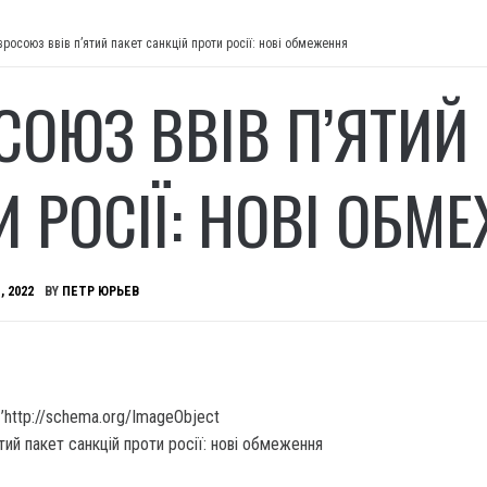
вросоюз ввів п’ятий пакет санкцій проти росії: нові обмеження
СОЮЗ ВВІВ П’ЯТИЙ
И РОСІЇ: НОВІ ОБМ
, 2022
BY
ПЕТР ЮРЬЕВ
’http://schema.org/ImageObject