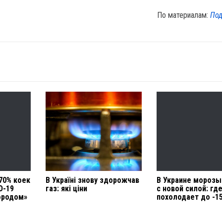
По материалам:
Под
70% коек
В Україні знову здорожчав
В Украине морозы
D-19
газ: які ціни
с новой силой: гд
ородом»
похолодает до -1