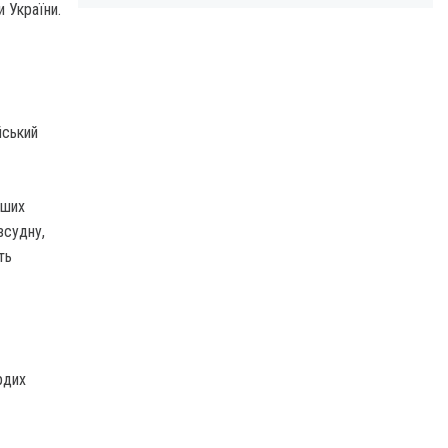
и України.
йський
нших
зсудну,
ть
рдих