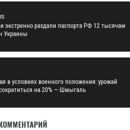
us
ии экстренно раздали паспорта РФ 12 тысячам
us
н Украины
ая в условиях военного положения: урожай
сократиться на 20% — Шмыгаль
 КОММЕНТАРИЙ