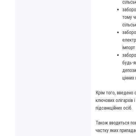
сільсь
заборо
тому ч
сільсь
заборо
електр
імпорт
заборо
будь-я
депози
цінних 
Крім того, введено с
ключових олігархів і
підсанкційних осіб.
Також вводиться пов
частку яких припада