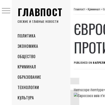
Skip
ГЛАВПОСТ
to
Главпост
>
Криминал
>
Є
content
ЄВРО
СВЕЖИЕ И ГЛАВНЫЕ НОВОСТИ
Primary
ПОЛИТИКА
Menu
ПРОТ
ЭКОНОМИКА
ОБЩЕСТВО
PUBLISHED ON
8 АПРЕЛЯ
КРИМИНАЛ
ОБРАЗОВАНИЕ
ТЕХНОЛОГИИ
itemscope itemtype=
КУЛЬТУРА