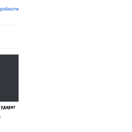
робности
 ударят
е
5