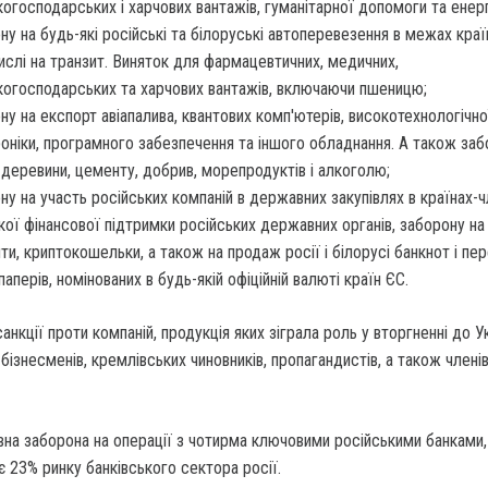
когосподарських і харчових вантажів, гуманітарної допомоги та енер
ну на будь-які російські та білоруські автоперевезення в межах краї
ислі на транзит. Виняток для фармацевтичних, медичних,
когосподарських та харчових вантажів, включаючи пшеницю;
ну на експорт авіапалива, квантових комп'ютерів, високотехнологічно
оніки, програмного забезпечення та іншого обладнання. А також заб
 деревини, цементу, добрив, морепродуктів і алкоголю;
ну на участь російських компаній в державних закупівлях в країнах-ч
кої фінансової підтримки російських державних органів, заборону на
ти, криптокошельки, а також на продаж росії і білорусі банкнот і пе
паперів, номінованих в будь-якій офіційній валюті країн ЄС.
анкції проти компаній, продукція яких зіграла роль у вторгненні до У
 бізнесменів, кремлівських чиновників, пропагандистів, а також члені
на заборона на операції з чотирма ключовими російськими банками,
є 23% ринку банківського сектора росії.