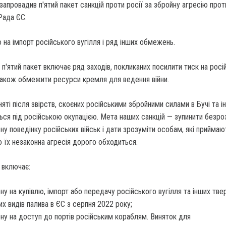
апровадив п'ятий пакет санкцій проти росії за збройну агресію прот
Рада ЄС.
 на імпорт російського вугілля і ряд інших обмежень.
п'ятий пакет включає ряд заходів, покликаних посилити тиск на росі
 також обмежити ресурси кремля для ведення війни.
няті після звірств, скоєних російськими збройними силами в Бучі та і
ься під російською окупацією. Мета наших санкцій — зупинити безро
ну поведінку російських військ і дати зрозуміти особам, які приймаю
о їх незаконна агресія дорого обходиться.
й включає:
ну на купівлю, імпорт або передачу російського вугілля та інших тве
их видів палива в ЄС з серпня 2022 року;
ну на доступ до портів російським кораблям. Виняток для