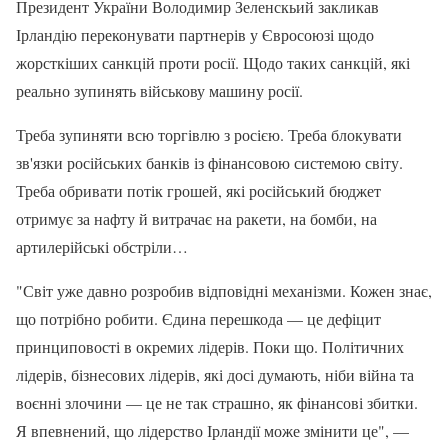
Президент України Володимир Зеленскьий закликав
Ірландію переконувати партнерів у Євросоюзі щодо
жорсткіших санкцій проти росії. Щодо таких санкцій, які
реально зупинять військову машину росії.
Треба зупиняти всю торгівлю з росією. Треба блокувати
зв'язки російських банків із фінансовою системою світу.
Треба обривати потік грошей, які російський бюджет
отримує за нафту й витрачає на ракети, на бомби, на
артилерійські обстріли…
"Світ уже давно розробив відповідні механізми. Кожен знає,
що потрібно робити. Єдина перешкода — це дефіцит
принциповості в окремих лідерів. Поки що. Політичних
лідерів, бізнесових лідерів, які досі думають, ніби війна та
воєнні злочини — це не так страшно, як фінансові збитки.
Я впевнений, що лідерство Ірландії може змінити це", —