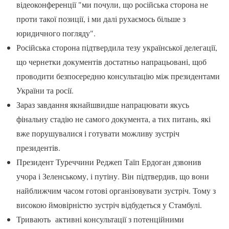
відеоконференції "ми почули, що російська сторона не
проти такої позиції, і ми далі рухаємось більше з
юридичного погляду".
Російська сторона підтвердила тезу української делегації,
що чернетки документів достатньо напрацьовані, щоб
проводити безпосередню консультацію між президентами
України та росії.
Зараз завдання якнайшвидше напрацювати якусь
фінальну стадію не самого документа, а тих питань, які
вже порушувалися і готувати можливу зустріч
президентів.
Президент Туреччини Реджеп Таїп Ердоган дзвонив
учора і Зеленському, і путіну. Він підтвердив, що вони
найближчим часом готові організовувати зустріч. Тому з
високою ймовірністю зустріч відбудеться у Стамбулі.
Тривають активні консультації з потенційними