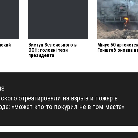
йский
Виступ Зеленського в
Мінус 50 артсисте
ООН: головні тези
Генштаб оновив в
президента
us
нского отреагировали на взрыв и пожар в
us
де: «может кто-то покурил не в том месте»