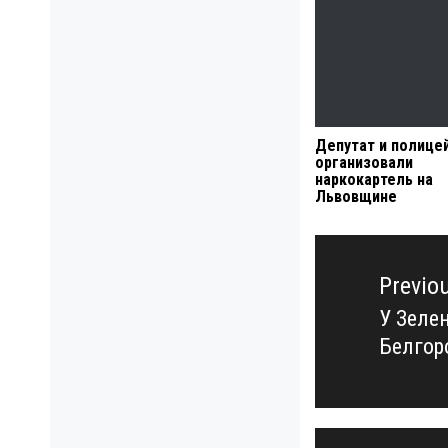
Депутат и полице
организовали
наркокартель на
Львовщине
Навигация
по
Previo
записям
У Зеле
Previo
Белгоро
post: