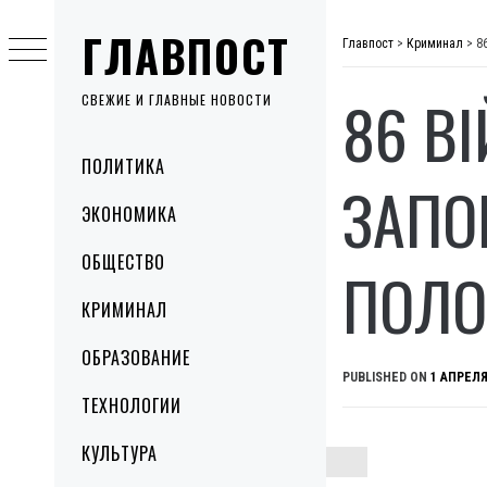
Skip
ГЛАВПОСТ
to
Главпост
>
Криминал
>
8
content
86 В
СВЕЖИЕ И ГЛАВНЫЕ НОВОСТИ
Primary
ПОЛИТИКА
Menu
ЗАПО
ЭКОНОМИКА
ОБЩЕСТВО
ПОЛО
КРИМИНАЛ
ОБРАЗОВАНИЕ
PUBLISHED ON
1 АПРЕЛЯ
ТЕХНОЛОГИИ
КУЛЬТУРА