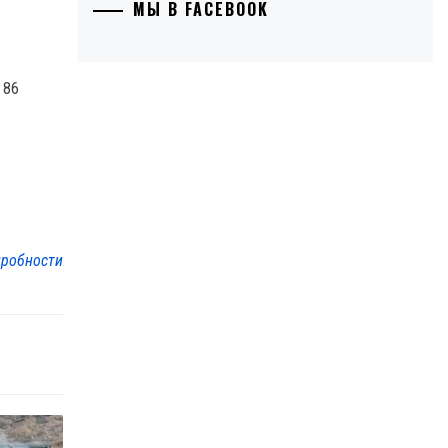
МЫ В FACEBOOK
 86
робности