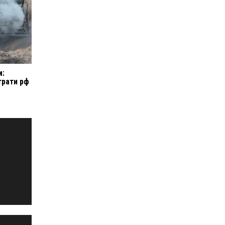
м:
трати рф