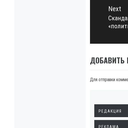
Next
Сканда
Next
«полит
post:
ДОБАВИТЬ
Для отправки комм
РЕДАКЦИЯ
РЕКЛАМА