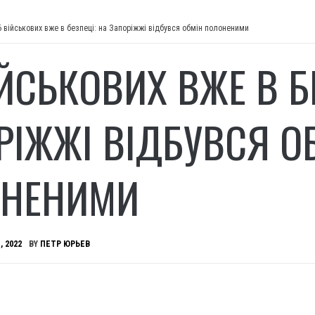
6 військових вже в безпеці: на Запоріжжі відбувся обмін полоненими
ІЙСЬКОВИХ ВЖЕ В Б
РІЖЖІ ВІДБУВСЯ О
НЕНИМИ
, 2022
BY
ПЕТР ЮРЬЕВ