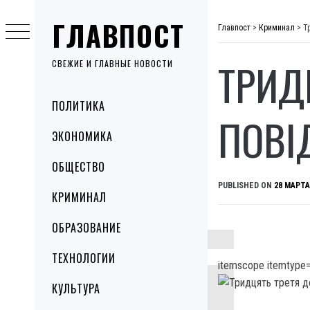
Skip
ГЛАВПОСТ
to
Главпост
>
Криминал
>
Т
content
ТРИД
СВЕЖИЕ И ГЛАВНЫЕ НОВОСТИ
Primary
ПОЛИТИКА
Menu
ПОВІ
ЭКОНОМИКА
ОБЩЕСТВО
PUBLISHED ON
28 МАРТА
КРИМИНАЛ
ОБРАЗОВАНИЕ
ТЕХНОЛОГИИ
itemscope itemtype=
КУЛЬТУРА