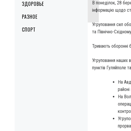
В понеділок, 28 бер
ЗДОРОВЬЕ
інформацію щодо ста
РАЗНОЕ
Угруповання сил об
СПОРТ
та Північно-Східном
Тривають оборонні б
Угруповання наших 
пунктів Гуляйполе т
На Авд
районі
На Вол
операц
контро
Угрупо
прорва