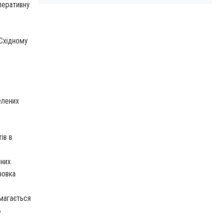
перативну
-Східному
елених
ів в
нних
новка
амагається
ь