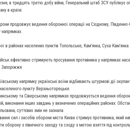
езня, в тридцять третю добу війни, Генеральний штаб ЗСУ публікує о
ну в країні.
орони продовжує ведення оборонної операції на Східному, Південно
у напрямках.
ої в районах населених пунктів Топольське, Кам’янка, Суха Кам’янка.
військ ефективно стримують просування противника у напрямках нас
а Запоріжжя.
іївському напрямку українські воїни відбивають штурмові дії окупант
 населеного пункту Верхньоторецьке.
инському та Сіверському напрямках продовжується ведення оборо
ій, виконання інших завдань у визначених операційних районах. Обста
льована, суттєвих змін не зазнала.
вання сил і засобів оборони міста Києва стримує противника, який н
ти оборону з північного заходу та сходу з метою взяття під контрол