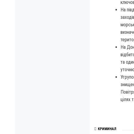
ключов
На пів
заході
морськ
визнач
терито
На Дон
відбит
та оди
уточню
Угрупо
знищено
Повітр
цілях т
КРИМИНАЛ