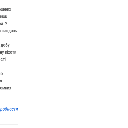
ронних
янок
и. У
я завдань
 добу
ну піхоти
ості
ло
ія
земних
робности