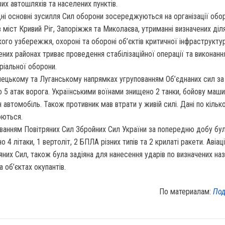
их автошляхів та населених пунктів.
дні основні зусилля Сил оборони зосереджуються на організації обо
в міст Кривий Ріг, Запоріжжя та Миколаєва, утриманні визначених діл
ого узбережжя, охороні та обороні об’єктів критичної інфраструктур
ених районах триває проведення стабілізаційної операції та виконанн
ріальної оборони.
ецькому та Луганському напрямках угрупованням Об’єднаних сил за
о 5 атак ворога. Українськими воїнами знищено 2 танки, бойову маши
н автомобіль. Також противник мав втрати у живій силі. Дані по кільк
ються.
ванням Повітряних Сил Збройних Сил України за попередню добу бу
 4 літаки, 1 вертоліт, 2 БПЛА різних типів та 2 крилаті ракети. Авіац
яних Сил, також була задіяна для нанесення ударів по визначених на
а об’єктах окупантів.
По материалам:
Под