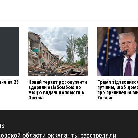
ине на 28
Новий теракт рф: окупанти
Трамп зідзвонився
вдарили авіабомбою по
путіним, щоб дом
місцю видачі допомоги в
про припинення ві
Оріхові
Україні
us
ковской области оккупанты расстреляли
us