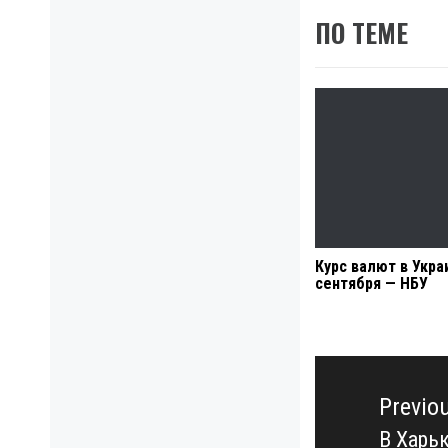
ПО ТЕМЕ
Курс валют в Укра
сентября — НБУ
Навигация
по
Previo
записям
В Харь
Previo