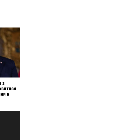
 з
овитися
йни в