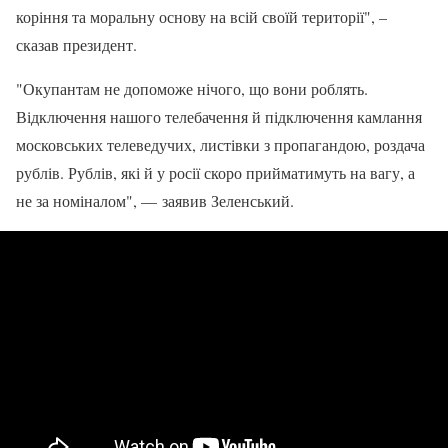
коріння та моральну основу на всій своїй території", –
сказав президент.
"Окупантам не допоможе нічого, що вони роблять.
Відключення нашого телебачення й підключення камлання
московських телеведучих, листівки з пропагандою, роздача
рублів. Рублів, які й у росії скоро прийматимуть на вагу, а
не за номіналом", — заявив Зеленський.