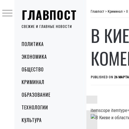
Skip
ГЛАВПОСТ
to
Главпост
>
Криминал
>
В
content
В КИ
СВЕЖИЕ И ГЛАВНЫЕ НОВОСТИ
Primary
ПОЛИТИКА
Menu
КОМЕ
ЭКОНОМИКА
ОБЩЕСТВО
PUBLISHED ON
26 МАРТА
КРИМИНАЛ
ОБРАЗОВАНИЕ
ТЕХНОЛОГИИ
itemscope itemtype=
КУЛЬТУРА