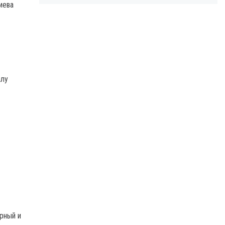
иева
алу
рный и