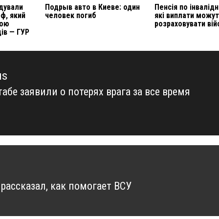
ідували
Подрыв авто в Киеве: один
Пенсія по інвалідн
рф, який
человек погиб
які виплати можу
кою
розраховувати вій
ів — ГУР
us
абе заявили о потерях врага за все время
us
 рассказал, как помогает ВСУ