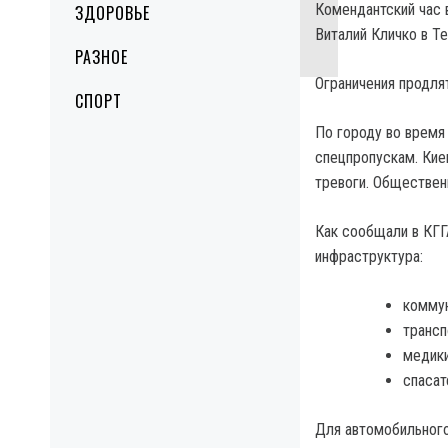
Комендантский час в
ЗДОРОВЬЕ
Виталий Кличко в Te
РАЗНОЕ
Ограничения продлят
СПОРТ
По городу во время
спецпропускам. Киев
тревоги. Общественн
Как сообщали в КГГА
инфраструктура:
комму
трансп
медики
спасат
Для автомобильного