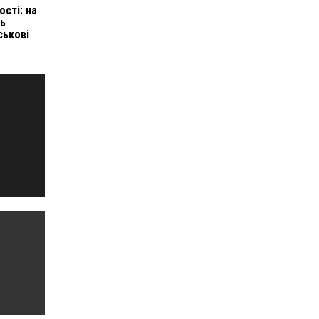
ості: на
ть
ськові