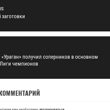
us
і заготовки
us
: «Ураган» получил соперников в основном
 Лиги чемпионов
 КОММЕНТАРИЙ
ентария вам необходимо
авторизоваться
.