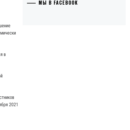
МЫ В FACEBOOK
ешение
омически
я в
ой
стников
ября 2021