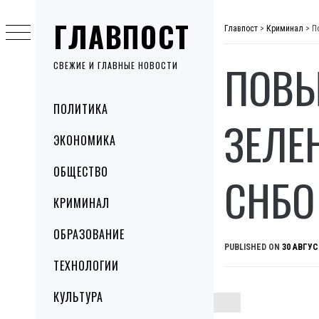
Skip
ГЛАВПОСТ
to
Главпост
>
Криминал
>
П
content
ПОВЫ
СВЕЖИЕ И ГЛАВНЫЕ НОВОСТИ
Primary
ПОЛИТИКА
Menu
ЗЕЛЕ
ЭКОНОМИКА
ОБЩЕСТВО
СНБО
КРИМИНАЛ
ОБРАЗОВАНИЕ
PUBLISHED ON
30 АВГУС
ТЕХНОЛОГИИ
КУЛЬТУРА