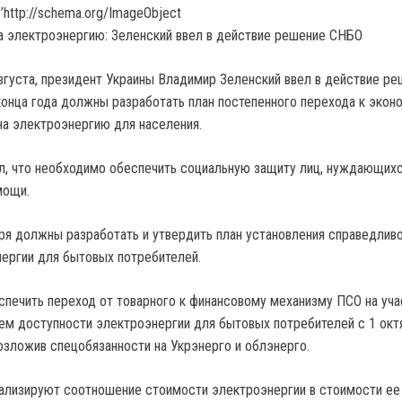
’http://schema.org/ImageObject
августа, президент Украины Владимир Зеленский ввел в действие р
онца года должны разработать план постепенного перехода к экон
на электроэнергию для населения.
л, что необходимо обеспечить социальную защиту лиц, нуждающихс
мощи.
ря должны разработать и утвердить план установления справедлив
ергии для бытовых потребителей.
печить переход от товарного к финансовому механизму ПСО на уча
ем доступности электроэнергии для бытовых потребителей с 1 окт
возложив спецобязанности на Укрэнерго и облэнерго.
ализируют соотношение стоимости электроэнергии в стоимости ее