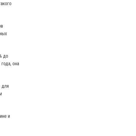
такого
ов
ьных
% до
 года, она
и для
м
ине и