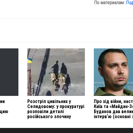
По материалам:
Под
нии
Розстріл цивільних у
Про хід війни, нас
Селидовому: у прокуратурі
Київ та «Майдан-3
ацию
розповіли деталі
Буданов дав вели
російського злочину
інтервʼю (основні 