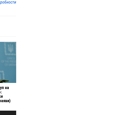
робности
туп на
»:
ке
заяви)