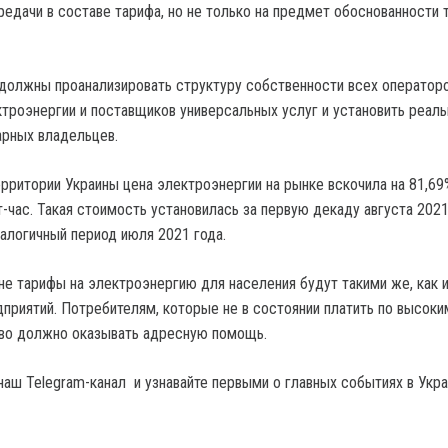
редачи в составе тарифа, но не только на предмет обоснованности 
 должны проанализировать структуру собственности всех оператор
троэнергии и поставщиков универсальных услуг и установить реал
рных владельцев.
ерритории Украины цена электроэнергии на рынке вскочила на 81,69
-час. Такая стоимость установилась за первую декаду августа 2021
налогичный период июля 2021 года.
ине тарифы на электроэнергию для населения будут такими же, как 
риятий. Потребителям, которые не в состоянии платить по высоки
тво должно оказывать адресную помощь.
наш Telegram-канал и узнавайте первыми о главных событиях в Укра