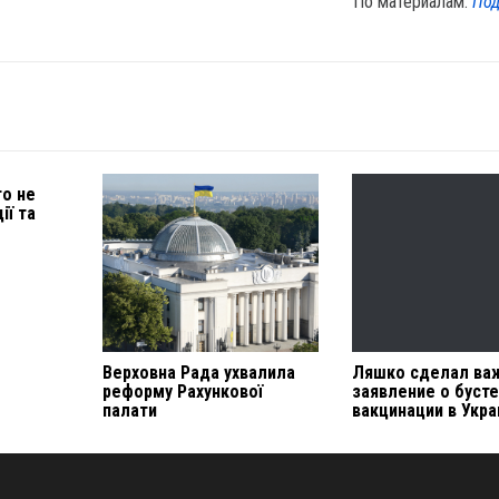
По материалам:
Под
то не
ії та
Верховна Рада ухвалила
Ляшко сделал ва
реформу Рахункової
заявление о буст
палати
вакцинации в Укр