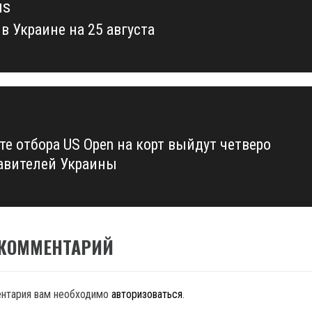
us
в Украине на 25 августа
us
те отбора US Open на корт выйдут четверо
авителей Украины
 КОММЕНТАРИЙ
ентария вам необходимо
авторизоваться
.