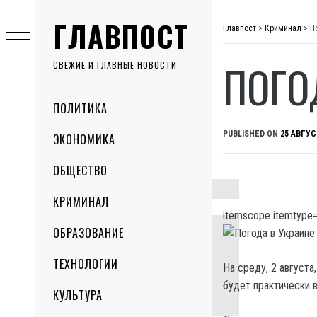
Skip
ГЛАВПОСТ
to
Главпост
>
Криминал
>
П
content
ПОГО
СВЕЖИЕ И ГЛАВНЫЕ НОВОСТИ
Primary
ПОЛИТИКА
Menu
PUBLISHED ON
25 АВГУС
ЭКОНОМИКА
ОБЩЕСТВО
КРИМИНАЛ
itemscope itemtype=
ОБРАЗОВАНИЕ
ТЕХНОЛОГИИ
На среду, 2 август
будет практически 
КУЛЬТУРА