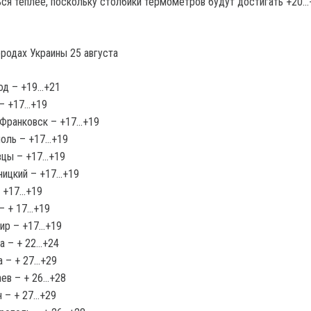
ься теплее, поскольку столбики термометров будут достигать +20…
ородах Украины 25 августа
од – +19…+21
 – +17…+19
-Франковск – +17…+19
поль – +17…+19
вцы – +17…+19
ницкий – +17…+19
– +17…+19
– + 17…+19
ир – +17…+19
а – + 22…+24
 – + 27…+29
ев – + 26…+28
 – + 27…+29