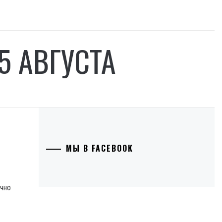
5 АВГУСТА
МЫ В FACEBOOK
ечно