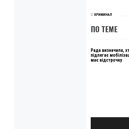
КРИМИНАЛ
ПО ТЕМЕ
Рада визначила, х
підлягає мобілізац
має відстрочку
Навигация
по