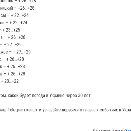
рополь – + 26…+28
ницкий – +26…+28
ссы – + 22…+24
ов – + 22…+24
– + 23…+25
а – + 26…+28
– + 27…+29
жье – + 27…+29
 – + 26…+28
к – + 26…+28
в – + 26…+28
 + 20…+22
ом, какой будет погода в Украине через 30 лет.
наш Telegram-канал и узнавайте первыми о главных событиях в Укра