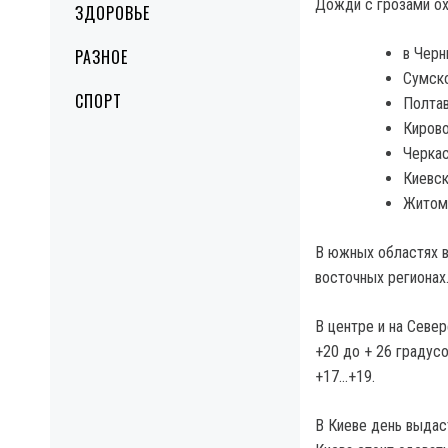
Дожди с грозами ох
ЗДОРОВЬЕ
в Черн
РАЗНОЕ
Сумско
СПОРТ
Полтав
Кирово
Черкас
Киевск
Житом
В южных областях в
восточных регионах
В центре и на Севе
+20 до + 26 градус
+17…+19.
В Киеве день выдас