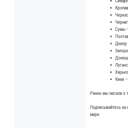
Симфе
Кропив
Черка
Черниг
Сумы 
Полтав
Днепр 
Запоро
Донецк
Луганс
Харько
Киев –
Ранее мы писали о т
Подписывайтесь на 
мире