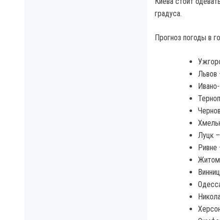
Киева стоит одеват
градуса.
Прогноз погоды в г
Ужгор
Львов
Ивано
Терно
Черно
Хмель
Луцк 
Ривне 
Житом
Винниц
Одесса
Никола
Херсон