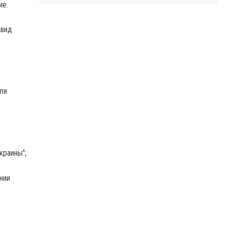
ие.
авид
ля
краины";
нии