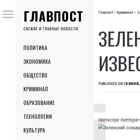
Skip
ГЛАВПОСТ
to
Главпост
>
Криминал
>
З
content
ЗЕЛЕ
СВЕЖИЕ И ГЛАВНЫЕ НОВОСТИ
Primary
ПОЛИТИКА
Menu
ИЗВЕ
ЭКОНОМИКА
ОБЩЕСТВО
PUBLISHED ON
18 ИЮНЯ,
КРИМИНАЛ
ОБРАЗОВАНИЕ
ТЕХНОЛОГИИ
itemscope itemtype=
КУЛЬТУРА