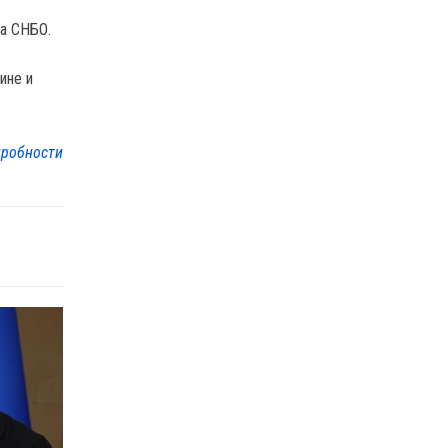
ка СНБО.
ине и
робности