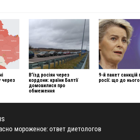
ні
В’їзд росіян через
9-й пакет санкцій
у через
кордони: країни Балтії
росії: що до нього
домовилися про
обмеження
us
асно мороженое: ответ диетологов
us