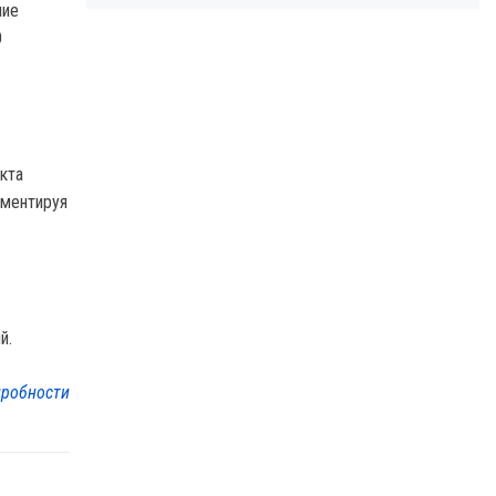
ние
О
кта
мментируя
й.
робности