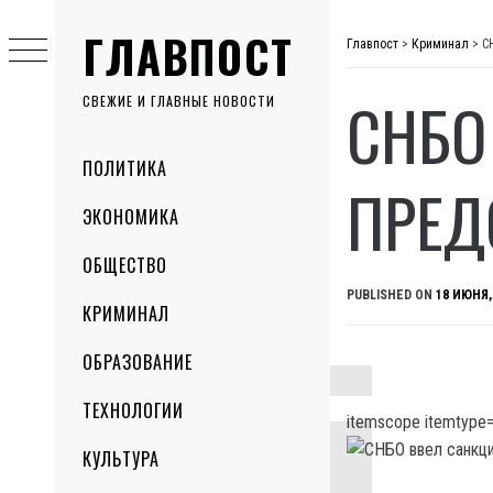
Skip
ГЛАВПОСТ
to
Главпост
>
Криминал
>
С
content
СНБО
СВЕЖИЕ И ГЛАВНЫЕ НОВОСТИ
Primary
ПОЛИТИКА
Menu
ПРЕД
ЭКОНОМИКА
ОБЩЕСТВО
PUBLISHED ON
18 ИЮНЯ,
КРИМИНАЛ
ОБРАЗОВАНИЕ
ТЕХНОЛОГИИ
itemscope itemtype=
КУЛЬТУРА