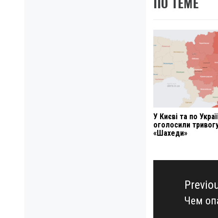
ПО ТЕМЕ
У Києві та по Украї
оголосили тривог
«Шахеди»
Навигация
по
Previo
записям
Чем оп
Previo