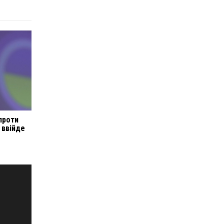
 проти
 ввійде