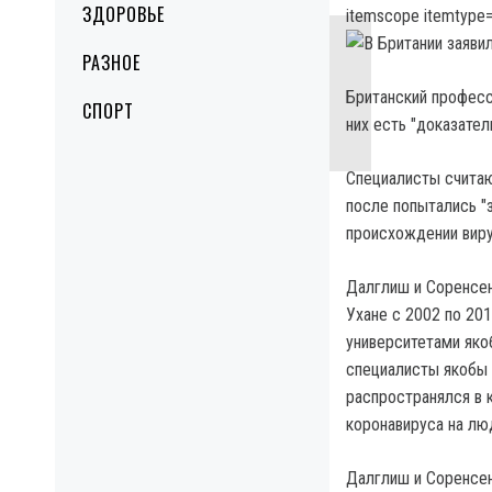
ЗДОРОВЬЕ
itemscope itemtype=
РАЗНОЕ
Британский професс
СПОРТ
них есть "доказате
Специалисты считаю
после попытались "
происхождении виру
Далглиш и Соренсен
Ухане с 2002 по 20
университетами яко
специалисты якобы 
распространялся в 
коронавируса на лю
Далглиш и Соренсен