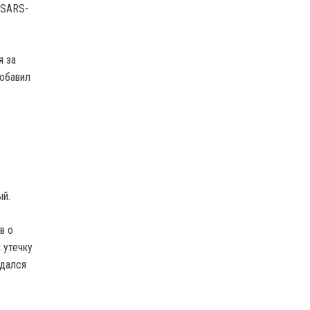
 SARS-
я за
добавил
ый.
в о
 утечку
едался