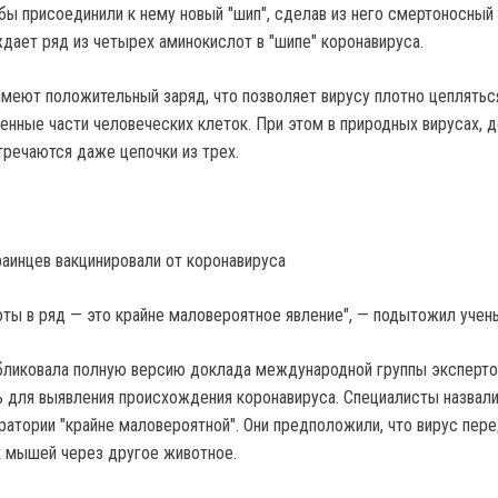
 бы присоединили к нему новый "шип", сделав из него смертоносный
ждает ряд из четырех аминокислот в "шипе" коронавируса.
меют положительный заряд, что позволяет вирусу плотно цеплятьс
енные части человеческих клеток. При этом в природных вирусах, 
тречаются даже цепочки из трех.
аинцев вакцинировали от коронавируса
ты в ряд — это крайне маловероятное явление", — подытожил учен
бликовала полную версию доклада международной группы эксперто
нь для выявления происхождения коронавируса. Специалисты назвали
ратории "крайне маловероятной". Они предположили, что вирус пер
х мышей через другое животное.