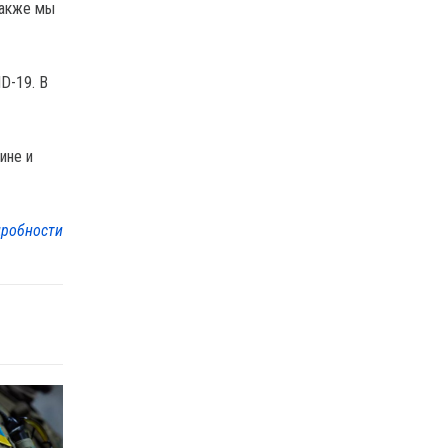
Также мы
D-19. В
ине и
робности