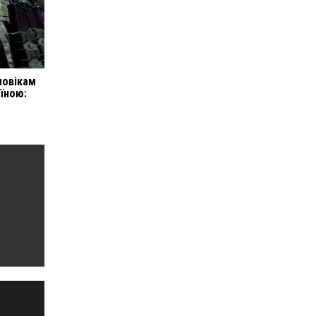
ловікам
їною: