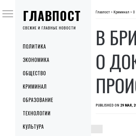
Skip
ГЛАВПОСТ
to
Главпост
>
Криминал
>
В
content
В БР
СВЕЖИЕ И ГЛАВНЫЕ НОВОСТИ
Primary
ПОЛИТИКА
Menu
О ДО
ЭКОНОМИКА
ОБЩЕСТВО
ПРОИ
КРИМИНАЛ
ОБРАЗОВАНИЕ
PUBLISHED ON
29 МАЯ, 2
ТЕХНОЛОГИИ
КУЛЬТУРА