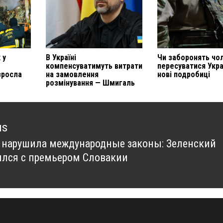
 у
В Україні
Чи заборонять чо
компенсуватимуть витрати
пересуватися Укра
зросла
на замовлення
нові подробиці
розмінування — Шмигаль
us
 нарушила международные законы: Зеленский
us
ился с премьером Словакии