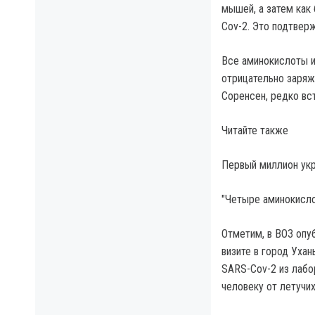
мышей, а затем как
Cov-2. Это подтвер
Все аминокислоты и
отрицательно заряж
Соренсен, редко вс
Читайте также
Первый миллион укр
"Четыре аминокисло
Отметим, в ВОЗ опу
визите в город Уха
SARS-Cov-2 из лабо
человеку от летучи