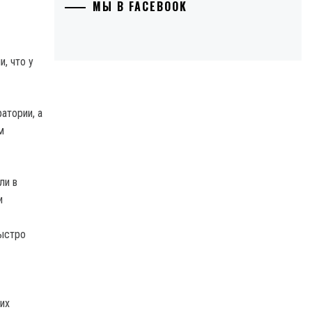
МЫ В FACEBOOK
, что у
атории, а
м
ли в
и
быстро
их