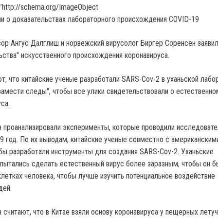
’http://schema.org/ImageObject
ор Ангус Далглиш и норвежский вирусолог Биргер Соренсен заявили
льства" искусственного происхождения коронавируса.
т, что китайские ученые разработали SARS-Cov-2 в уханьской лабор
замести следы", чтобы все улики свидетельствовали о естественно
са.
 проанализировали эксперименты, которые проводили исследовате
19 год. По их выводам, китайские ученые совместно с американским
бы разработали инструменты для создания SARS-Cov-2. Уханьские
пытались сделать естественный вирус более заразным, чтобы он 
клетках человека, чтобы лучше изучить потенциальное воздействие
дей.
 считают, что в Китае взяли основу коронавируса у пещерных летуч