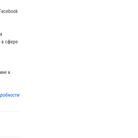
 Facebook
а
 в сфере
ине и
робности