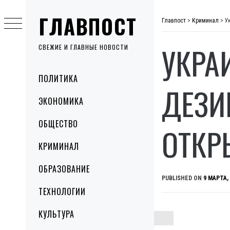
Skip
ГЛАВПОСТ
to
Главпост
>
Криминал
>
У
content
УКРА
СВЕЖИЕ И ГЛАВНЫЕ НОВОСТИ
Primary
ПОЛИТИКА
Menu
ДЕЗИ
ЭКОНОМИКА
ОБЩЕСТВО
ОТКР
КРИМИНАЛ
ОБРАЗОВАНИЕ
PUBLISHED ON
9 МАРТА,
ТЕХНОЛОГИИ
КУЛЬТУРА