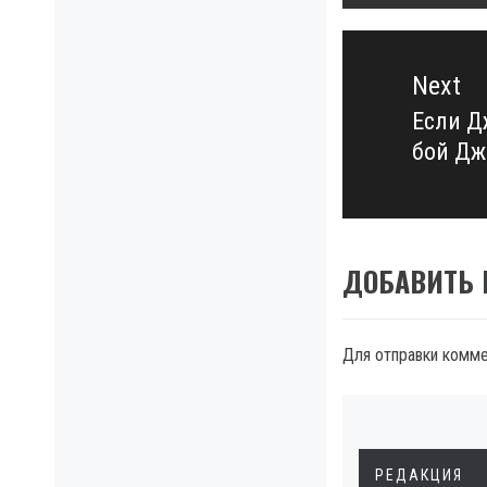
Next
Если Д
Next
бой Дж
post:
ДОБАВИТЬ
Для отправки комм
РЕДАКЦИЯ