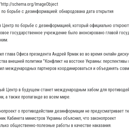
’http://schema.org/ImageObject
я Центр по борьбе с дезинформацией, который официально откроют
 Новое государственное учреждение было анонсировано главой госу
ским.
вил глава Офиса президента Андрей Ярмак во во время онлайн-диску
ва внешней политики "Конфликт на востоке Украины: перспективы 
асил международных партнеров координироваться и объединять сов
вый Центр в будущем станет международным хабом для противоде
и, а также пропаганде во всем мире.
онопроект о противодействии дезинформации не предусматривает 
ник Кабинета министров Украины объяснил, что законопроект
лько общественно-полезные работы в качестве наказания.