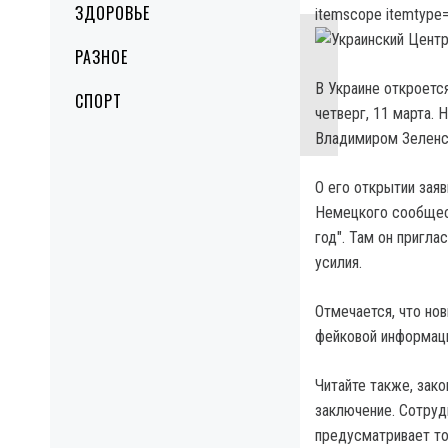
ЗДОРОВЬЕ
itemscope itemtype=
РАЗНОЕ
В Украине откроетс
СПОРТ
четверг, 11 марта.
Владимиром Зелен
О его открытии зая
Немецкого сообщест
год". Там он пригл
усилия.
Отмечается, что но
фейковой информаци
Читайте также, зак
заключение. Сотруд
предусматривает то