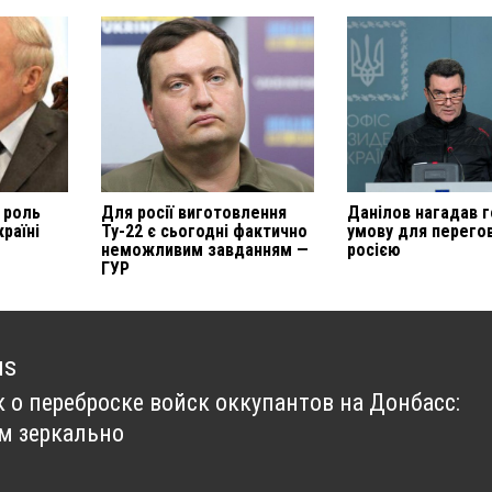
 роль
Для росії виготовлення
Данілов нагадав 
країні
Ту-22 є сьогодні фактично
умову для перегов
неможливим завданням —
росією
ГУР
us
к о переброске войск оккупантов на Донбасс:
us
м зеркально