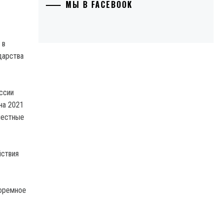
МЫ В FACEBOOK
 в
дарства
ссии
на 2021
местные
йствия
тюремное