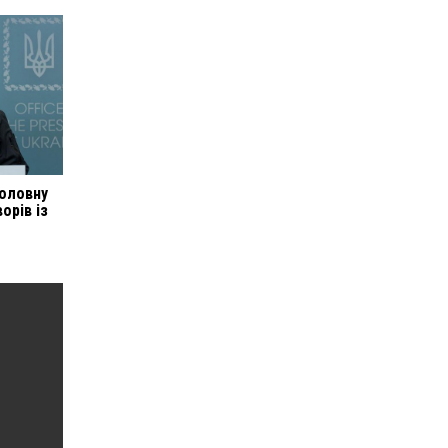
головну
орів із