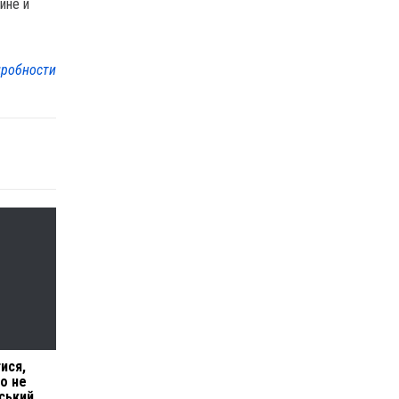
ине и
робности
ися,
го не
ський