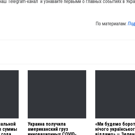
наш Telegram-канал и узнавайте первыми о главных событиях в Укра
По материалам:
Под
альной
Украина получила
«Ми будемо борот
ы суммы
американский груз
нічого українсько
 года
инновационных COVID-
віддамо» — Зелен