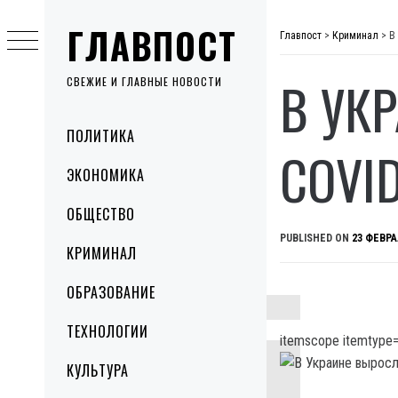
Skip
ГЛАВПОСТ
to
Главпост
>
Криминал
>
В
content
В УК
СВЕЖИЕ И ГЛАВНЫЕ НОВОСТИ
Primary
ПОЛИТИКА
Menu
COVI
ЭКОНОМИКА
ОБЩЕСТВО
PUBLISHED ON
23 ФЕВРА
КРИМИНАЛ
ОБРАЗОВАНИЕ
ТЕХНОЛОГИИ
itemscope itemtype=
КУЛЬТУРА