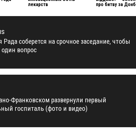
лекарств
про битву за Донб
us
я Рада соберется на срочное заседание, чтобы
us
 один вопрос
ано-Франковском развернули первый
ный госпиталь (фото и видео)