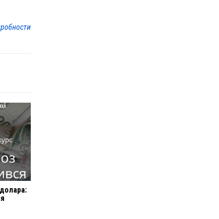
робности
 долара:
ся