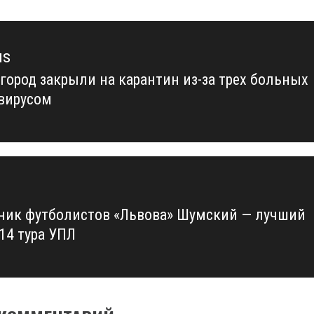
us
город закрыли на карантин из-за трех больных
us
вирусом
ник футболистов «Львова» Шумский — лучший
14 тура УПЛ