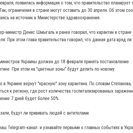
евраля, появилась информация о том, что правительство планирует 
 Так, ограничения в стране могут оставить до 30 апреля. Об этом с
лаясь на источник в Министерстве здравоохранения.
ер-министр Денис Шмыгаль и ранее говорил, что карантин в стране
ля. При этом глава правительства говорил, что данная дата вряд ли
министров Украины должен до 18 февраля принять постановление
нтине. При этом на "цветные зоны" будут делить по-новому.
о в Украине вернут "красную" зону карантина. По словам Степанова, 
ться к региону, где рост количества госпитализированных заражен
чение 7 дней будет более 50%.
зали, будут ли прививать людей с антителами.
наш Telegram-канал и узнавайте первыми о главных событиях в Укра