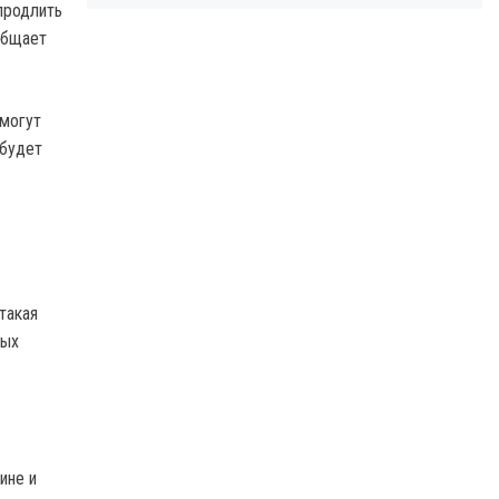
продлить
ообщает
 могут
 будет
такая
ных
ине и