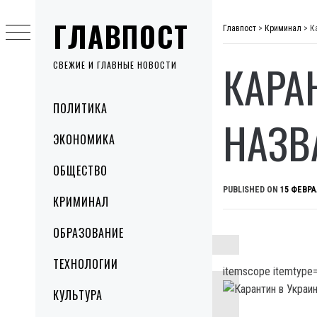
Skip
ГЛАВПОСТ
to
Главпост
>
Криминал
>
К
content
КАРА
СВЕЖИЕ И ГЛАВНЫЕ НОВОСТИ
Primary
ПОЛИТИКА
Menu
НАЗВ
ЭКОНОМИКА
ОБЩЕСТВО
PUBLISHED ON
15 ФЕВРА
КРИМИНАЛ
ОБРАЗОВАНИЕ
ТЕХНОЛОГИИ
itemscope itemtype=
КУЛЬТУРА