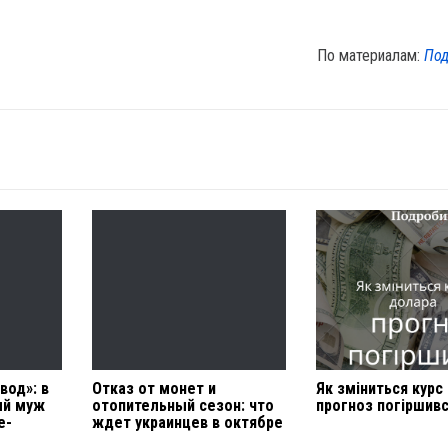
По материалам:
Под
вод»: в
Отказ от монет и
Як зміниться курс
ый муж
отопительный сезон: что
прогноз погіршив
е-
ждет украинцев в октябре