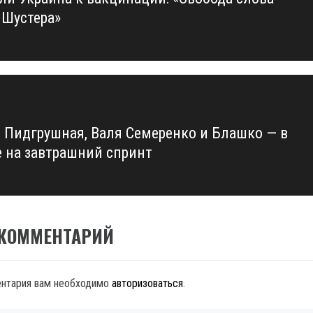
us
 Шустера»
 Пидгрушная, Валя Семеренко и Блашко — в
е на завтрашний спринт
 КОММЕНТАРИЙ
ентария вам необходимо
авторизоваться
.