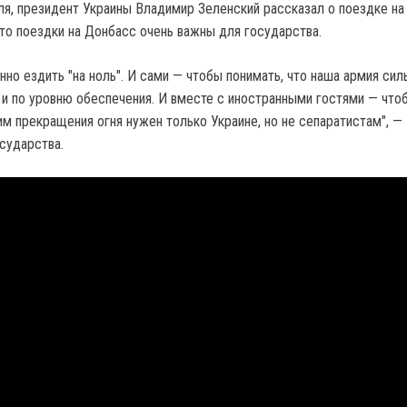
аля, президент Украины Владимир Зеленский рассказал о поездке на
что поездки на Донбасс очень важны для государства.
но ездить "на ноль". И сами — чтобы понимать, что наша армия сил
к и по уровню обеспечения. И вместе с иностранными гостями — что
им прекращения огня нужен только Украине, но не сепаратистам", —
сударства.