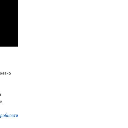
дневно
а
и.
робности