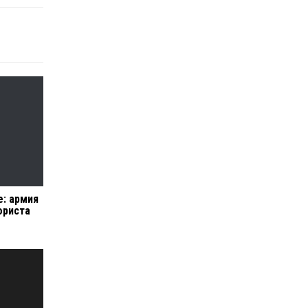
е: армия
ориста