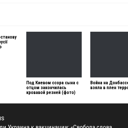
останову
усії
ю
Под Киевом ссора сына с
Война на Донбасс
отцом закончилась
взяла в плен терр
кровавой резней (фото)
us
 ли Украина к вакцинации: «Свобода слова