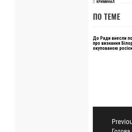
КРИМИНАЛ
ПО ТЕМЕ
До Ради внесли п
про визнання Білор
окупованою росіє
Навигация
по
Previo
записям
Готова