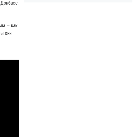
 Донбасс.
ьна — как
бы они