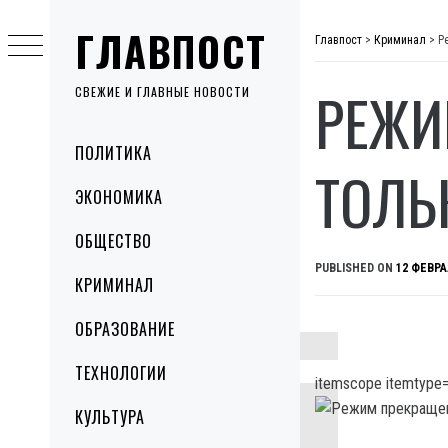
Skip
ГЛАВПОСТ
to
Главпост
>
Криминал
>
Р
content
РЕЖИ
СВЕЖИЕ И ГЛАВНЫЕ НОВОСТИ
Primary
ПОЛИТИКА
Menu
ТОЛЬ
ЭКОНОМИКА
ОБЩЕСТВО
PUBLISHED ON
12 ФЕВРА
КРИМИНАЛ
ОБРАЗОВАНИЕ
ТЕХНОЛОГИИ
itemscope itemtype=
КУЛЬТУРА