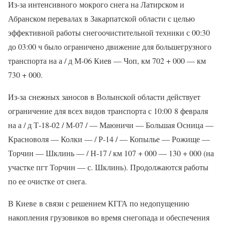
Из-за интенсивного мокрого снега на Латирском и
Абранском перевалах в Закарпатской области с целью
эффективной работы снегоочистительной техники с 00:30
до 03:00 ч было ограничено движение для большегрузного
транспорта на а / д М-06 Киев — Чоп, км 702 + 000 — км
730 + 000.
Из-за снежных заносов в Волынской области действует
ограничение для всех видов транспорта с 10:00 8 февраля
на а / д Т-18-02 / М-07 / — Маюничи — Большая Осница —
Красноволя — Колки — / Р-14 / — Копылье — Рожище —
Торчин — Шклинь — / Н-17 / км 107 + 000 — 130 + 000 (на
участке пгт Торчин — с. Шклинь). Продолжаются работы
по ее очистке от снега.
В Киеве в связи с решением КГГА по недопущению
накопления грузовиков во время снегопада и обеспечения