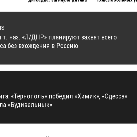
us
 т. наз. «Л/ДНР» планируют захват всего
us
са без вхождения в Россию
ига: «Тернополь» победил «Химик», «Одесса»
ла «Будивельнык»