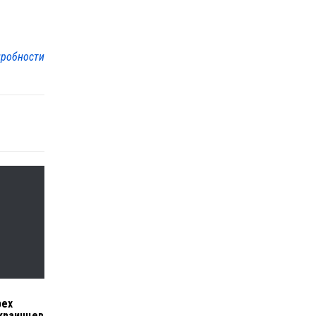
робности
рех
краинцев