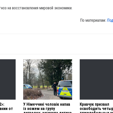
ноз на восстановления мировой экономики.
По материалам:
Под
2»:
У Німеччині чоловік напав
Кравчук призвал
ании от
із ножем на групу
освободить четы
дитсадка: загинула дитина
тяжелобольных у