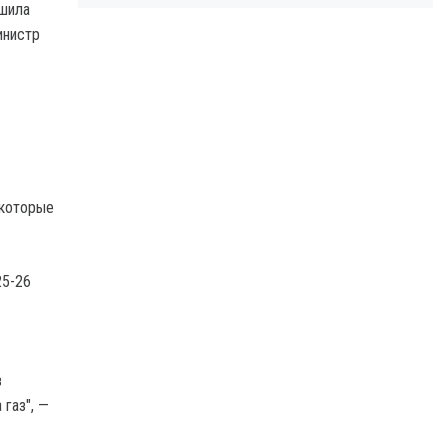
ешила
инистр
 которые
25-26
в
газ", —