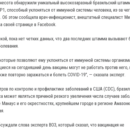
несота обнаружили уникальный высокозаразный бразильский штам
 P1, способный уклоняться от иммунной системы человека, из-за чег
. Об этом сообщила врач-инфекционист, внештатный специалист М
а своей странице в Facebook.
кой, пока нет четких данных, что два последних штамма вызывают 
олевания.
 которые позволяют ему уклоняться от иммунной системы организма
щиеся на сегодняшний день вакцины могут не работать против него,
кже повторно заражаться и болеть COVID-19", — сказала эксперт.
ров по контролю и профилактике заболеваний в США (CDC), бразил
са может являться причиной резкого увеличения числа случаев забо
 Манаус и его окрестностях, крупнейшем городе в регионе Амазонк
я.
бсуждали слова эксперта ВОЗ, который сказал, что вакцинация не