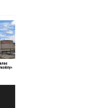
палає
укойлу»