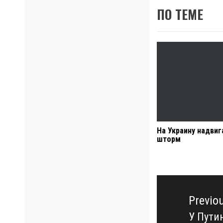
ПО ТЕМЕ
На Украину надвиг
шторм
Навигация
по
Previo
записям
У Пути
Previo