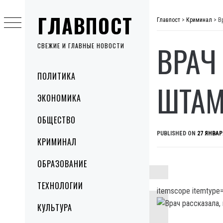
Skip
ГЛАВПОСТ
to
Главпост
>
Криминал
>
В
content
ВРАЧ
СВЕЖИЕ И ГЛАВНЫЕ НОВОСТИ
Primary
ПОЛИТИКА
Menu
ШТАМ
ЭКОНОМИКА
ОБЩЕСТВО
PUBLISHED ON
27 ЯНВАР
КРИМИНАЛ
ОБРАЗОВАНИЕ
ТЕХНОЛОГИИ
itemscope itemtype=
КУЛЬТУРА