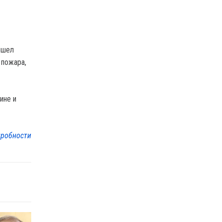
ошел
 пожара,
ине и
робности