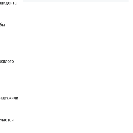
нцидента
жбы
 жилого
бнаружили
чается,