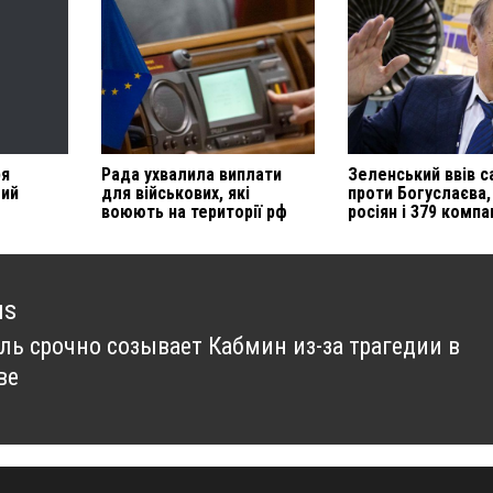
ря
Рада ухвалила виплати
Зеленський ввів с
ший
для військових, які
проти Богуслаєва,
воюють на території рф
росіян і 379 компа
us
ь срочно созывает Кабмин из-за трагедии в
us
ве