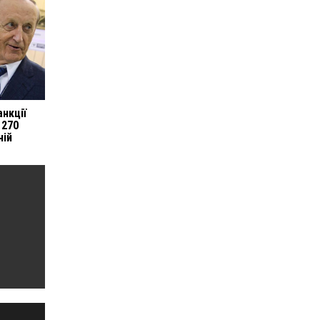
анкції
 270
ній