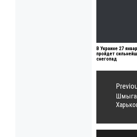
В Украине 27 янва
пройдет сильней
снегопад
Навигация
по
Previo
записям
Шмыгал
Previo
Харько
post: