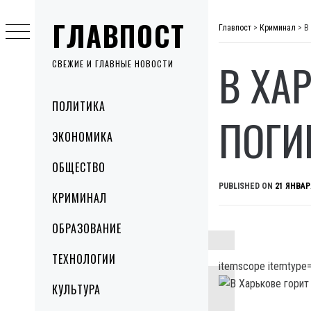
Skip
ГЛАВПОСТ
to
Главпост
>
Криминал
>
В
content
В ХА
СВЕЖИЕ И ГЛАВНЫЕ НОВОСТИ
Primary
ПОЛИТИКА
Menu
ПОГИ
ЭКОНОМИКА
ОБЩЕСТВО
PUBLISHED ON
21 ЯНВАР
КРИМИНАЛ
ОБРАЗОВАНИЕ
ТЕХНОЛОГИИ
itemscope itemtype=
КУЛЬТУРА