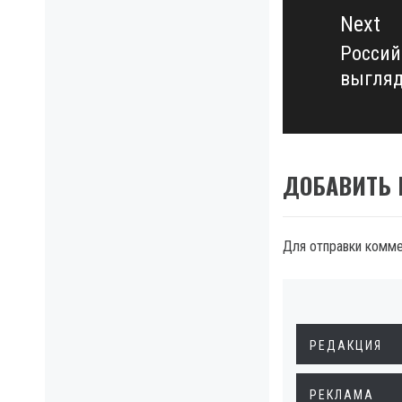
Next
Россий
Next
выгляд
post:
ДОБАВИТЬ
Для отправки комм
РЕДАКЦИЯ
РЕКЛАМА