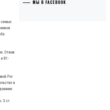
МЫ В FACEBOOK
и семью
нников
жба
не. Отжав
 и 81-
ивой Рог
ельство в
дование.
. 3 ст.