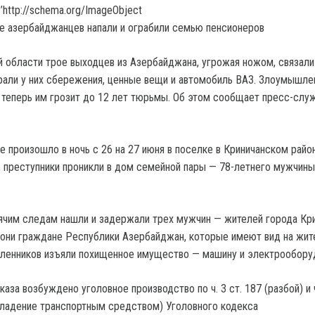
’http://schema.org/ImageObject
 области трое выходцев из Азербайджана, угрожая ножом, связал
рали у них сбережения, ценные вещи и автомобиль ВАЗ. Злоумышле
 теперь им грозит до 12 лет тюрьмы. Об этом сообщает пресс-слу
е произошло в ночь с 26 на 27 июня в поселке в Криничанском райо
, преступники проникли в дом семейной пары — 78-летнего мужчины
ячим следам нашли и задержали трех мужчин — жителей города Кр
се они граждане Республики Азербайджан, которые имеют вид на жит
ленников изъяли похищенное имущество — машину и электрообору
каза возбуждено уголовное производство по ч. 3 ст. 187 (разбой) и ч
владение транспортным средством) Уголовного кодекса