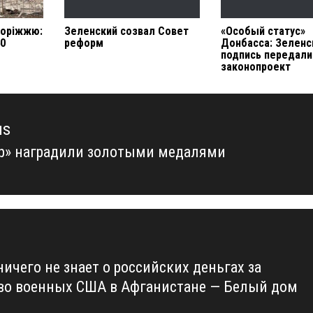
поріжжю:
Зеленский созвал Совет
«Особый статус»
40
реформ
Донбасса: Зеленс
подпись передали
законопроект
us
р» наградили золотыми медалями
us
ичего не знает о российских деньгах за
во военных США в Афганистане — Белый дом