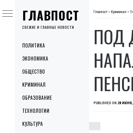
Skip
ГЛАВПОСТ
to
Главпост
>
Криминал
>
П
content
ПОД 
СВЕЖИЕ И ГЛАВНЫЕ НОВОСТИ
Primary
ПОЛИТИКА
Menu
НАПА
ЭКОНОМИКА
ОБЩЕСТВО
ПЕНС
КРИМИНАЛ
ОБРАЗОВАНИЕ
PUBLISHED ON
28 ИЮНЯ,
ТЕХНОЛОГИИ
КУЛЬТУРА