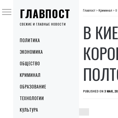
Skip
ГЛАВПОСТ
to
Главпост
>
Криминал
>
В
content
В КИ
СВЕЖИЕ И ГЛАВНЫЕ НОВОСТИ
Primary
ПОЛИТИКА
Menu
КОРО
ЭКОНОМИКА
ОБЩЕСТВО
ПОЛТ
КРИМИНАЛ
ОБРАЗОВАНИЕ
PUBLISHED ON
3 МАЯ, 20
ТЕХНОЛОГИИ
КУЛЬТУРА