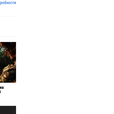
робности
ив
і