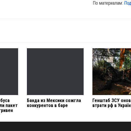
По материалам:
Под
обуса
Банда из Мексики сожгла
Генштаб ЗСУ онов
ли пакет
конкурентов в баре
втрати рф в Україн
гривен