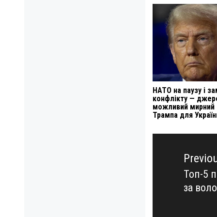
НАТО на паузу і з
конфлікту — джер
можливий мирний 
Трампа для Україн
Навигация
по
Previo
записям
Топ-5 
Previo
за вол
post: