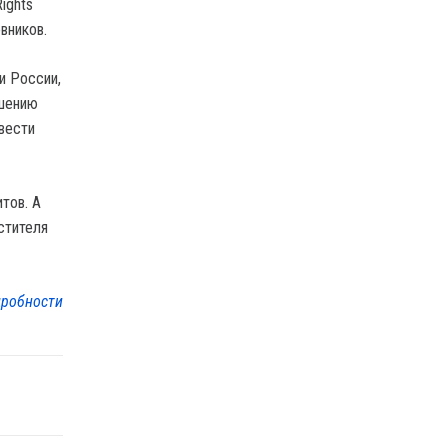
ights
вников.
и России,
ушению
вести
тов. А
стителя
робности