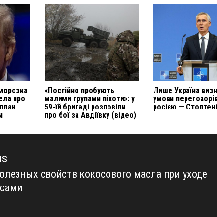
аморозка
«Постійно пробують
Лише Україна виз
ела про
малими групами піхоти»: у
умови переговорів
план
59-їй бригаді розповіли
росією — Столтен
и
про бої за Авдіївку (відео)
us
полезных свойств кокосового масла при уходе
us
осами