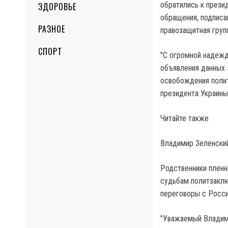
обратились к прези
ЗДОРОВЬЕ
обращения, подписа
РАЗНОЕ
правозащитная групп
СПОРТ
"С огромной надежд
объявления данных 
освобождения полит
президента Украины"
Читайте также
Владимир Зеленский
Родственники пленн
судьбам политзаклю
переговоры с Росси
"Уважаемый Владими