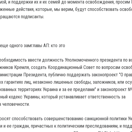
ой, и поддержки их и их семей до момента освобождения, просим 
женные действия, которые, мы верим, будут способствовать осво
бращаются подписанты.
 еще одного замглавы АП: кто это
еобходимость ввести должность Уполномоченного президента по 
жников Кремля, создать Координационный Совет по вопросам осв
инистрации Президента, публично поддержать законопроект "О пра
ых гарантиях лиц, незаконно лишенных свободы, заложников, или о
рованных территориях Украина и за ее пределами" и законопроект 
вный кодекс Украины, который устанавливает ответственность за
в человечности.
росят способствовать совершенствованию санкционной политики У
и и ее граждан, причастных к политическим преследованиям, и под