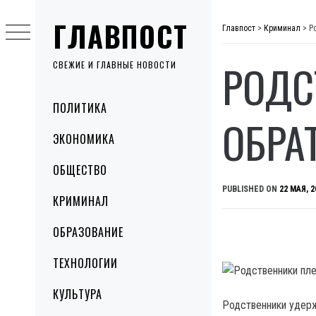
Skip
ГЛАВПОСТ
to
Главпост
>
Криминал
>
Р
content
РОДС
СВЕЖИЕ И ГЛАВНЫЕ НОВОСТИ
Primary
ПОЛИТИКА
Menu
ОБРА
ЭКОНОМИКА
ОБЩЕСТВО
PUBLISHED ON
22 МАЯ, 2
КРИМИНАЛ
ОБРАЗОВАНИЕ
ТЕХНОЛОГИИ
КУЛЬТУРА
Родственники удерж