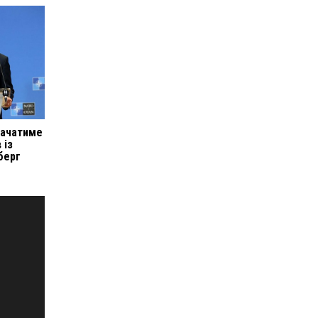
начатиме
 із
берг