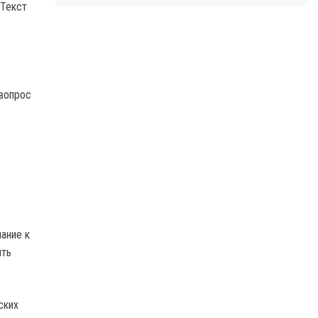
 Текст
 вопрос
ание к
ить
ских