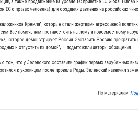
ции, а также продвижение на уровне ЕС принятие EU Global Human R
он ЕС о правах человека) для создания давления на российских чино
"заложников Кремля", которые стали жертвами агрессивной политик
осим Вас помочь нам противостоять наглому и повсеместному нар
ека, которое демонстрирует Россия. Заставить Россию прекратить 
 родных и отпустить их домой", — подытожили авторы обращения.
о том, что у Зеленского составили график первых зарубежных визи
ратился к украинцам после провала Рады. Зеленский назначил заме
По материалам:
Под