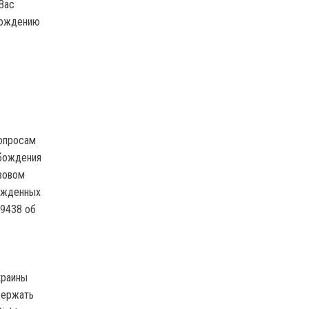
Вас
бождению
вопросам
обождения
вовом
сужденных
№9438 об
краины
держать