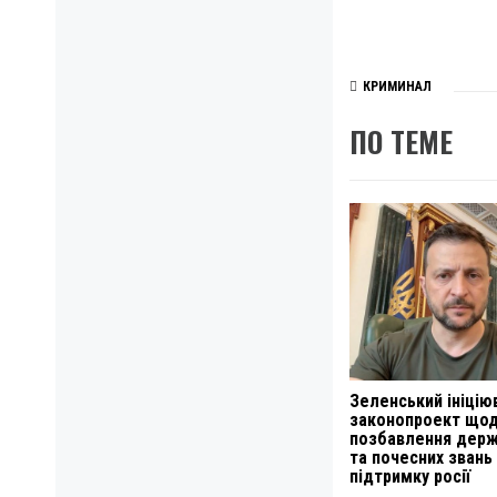
КРИМИНАЛ
ПО ТЕМЕ
Зеленський ініцію
законопроект що
позбавлення дер
та почесних звань
підтримку росії