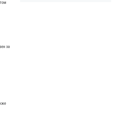
этом
вен за
акже