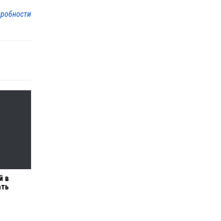
робности
й в
ать