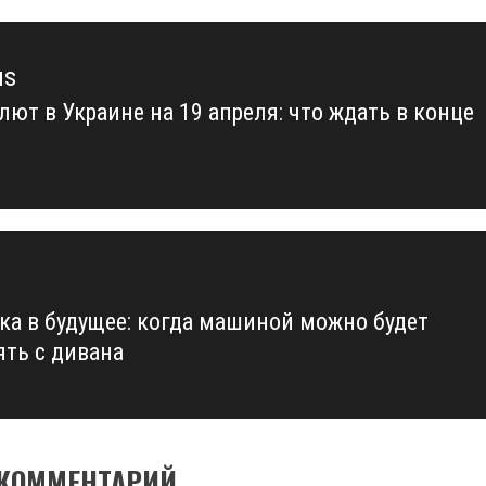
us
лют в Украине на 19 апреля: что ждать в конце
us
ка в будущее: когда машиной можно будет
ять с дивана
 КОММЕНТАРИЙ