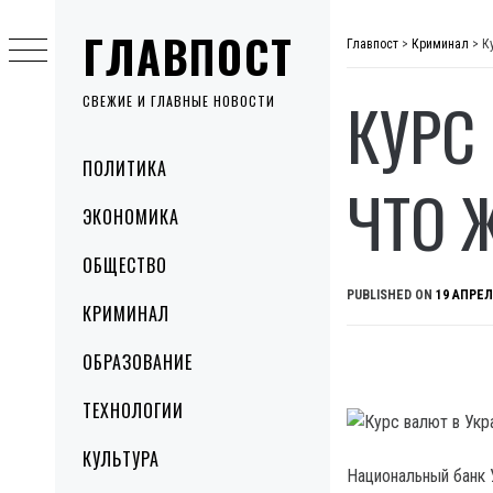
Skip
ГЛАВПОСТ
to
Главпост
>
Криминал
>
К
content
КУРС
СВЕЖИЕ И ГЛАВНЫЕ НОВОСТИ
Primary
ПОЛИТИКА
Menu
ЧТО 
ЭКОНОМИКА
ОБЩЕСТВО
PUBLISHED ON
19 АПРЕЛ
КРИМИНАЛ
ОБРАЗОВАНИЕ
ТЕХНОЛОГИИ
КУЛЬТУРА
Национальный банк 