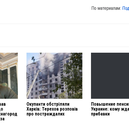
По материалам:
Под
вав
Окупанти обстріляли
Повышение пенси
до
Харків: Терехов розповів
Украине: кому жд
жнагород
про постраждалих
прибавки
 за