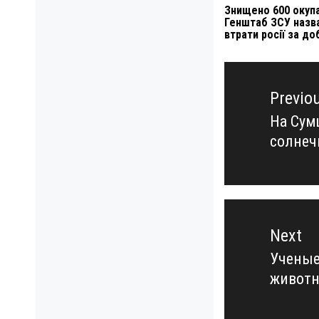
Знищено 600 окупа
Генштаб ЗСУ назв
втрати росії за до
Навигация
по
Previo
записям
На Сум
Previo
солнеч
post:
Next
Ученые
Next
живот
post: