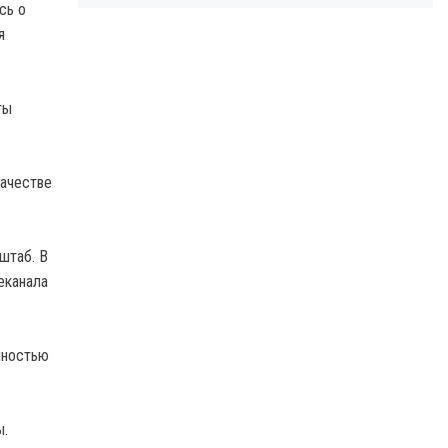
сь о
я
ты
качестве
штаб. В
еканала
нностью
ы.