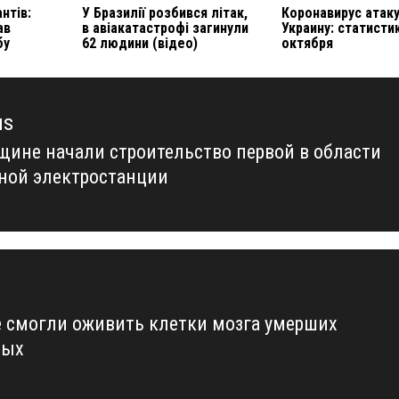
нтів:
У Бразилії розбився літак,
Коронавирус атак
ав
в авіакатастрофі загинули
Украину: статистик
бу
62 людини (відео)
октября
us
щине начали строительство первой в области
us
ной электростанции
 смогли оживить клетки мозга умерших
ных