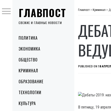
Skip
ГЛАВПОСТ
to
Главпост
>
Криминал
>
Д
content
ДЕБА
СВЕЖИЕ И ГЛАВНЫЕ НОВОСТИ
Primary
ПОЛИТИКА
Menu
ВЕДУ
ЭКОНОМИКА
ОБЩЕСТВО
PUBLISHED ON
18 АПРЕЛ
КРИМИНАЛ
ОБРАЗОВАНИЕ
ТЕХНОЛОГИИ
КУЛЬТУРА
В пятницу, 19 апре