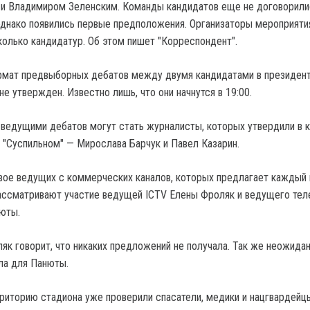
и Владимиром Зеленским. Команды кандидатов еще не договорили
днако появились первые предположения. Организаторы мероприяти
олько кандидатур. Об этом пишет "Корреспондент".
ормат предвыборных дебатов между двумя кандидатами в президен
не утвержден. Известно лишь, что они начнутся в 19:00.
 ведущими дебатов могут стать журналисты, которых утвердили в 
 "Суспильном" — Мирослава Барчук и Павел Казарин.
вое ведущих с коммерческих каналов, которых предлагает каждый 
ассматривают участие ведущей ICTV Елены Фроляк и ведущего тел
нюты.
ляк говорит, что никаких предложений не получала. Так же неожида
ла для Панюты.
рриторию стадиона уже проверили спасатели, медики и нацгвардейц