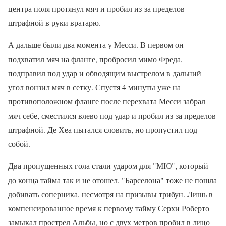
центра поля протянул мяч и пробил из-за пределов
штрафной в руки вратарю.
А дальше были два момента у Месси. В первом он
подхватил мяч на фланге, пробросил мимо Фреда,
подправил под удар и обводящим выстрелом в дальний
угол вонзил мяч в сетку. Спустя 4 минуты уже на
противоположном фланге после перехвата Месси забрал
мяч себе, сместился влево под удар и пробил из-за пределов
штрафной. Де Хеа пытался словить, но пропустил под
собой.
Два пропущенных гола стали ударом для "МЮ", который
до конца тайма так и не отошел. "Барселона" тоже не пошла
добивать соперника, несмотря на призывы трибун. Лишь в
компенсированное время к первому тайму Серхи Роберто
замыкал прострел Альбы, но с двух метров пробил в лицо