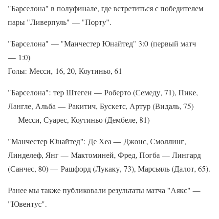
"Барселона" в полуфинале, где встретиться с победителем
пары "Ливерпуль" — "Порту".
"Барселона" — "Манчестер Юнайтед" 3:0 (первый матч
— 1:0)
Голы: Месси, 16, 20, Коутиньо, 61
"Барселона": тер Штеген — Роберто (Семеду, 71), Пике,
Лангле, Альба — Ракитич, Бускетс, Артур (Видаль, 75)
— Месси, Суарес, Коутиньо (Дембеле, 81)
"Манчестер Юнайтед": Де Хеа — Джонс, Смоллинг,
Линделеф, Янг — Мактоминей, Фред, Погба — Лингард
(Санчес, 80) — Рашфорд (Лукаку, 73), Марсьяль (Далот, 65).
Ранее мы также публиковали результаты матча "Аякс" —
"Ювентус".