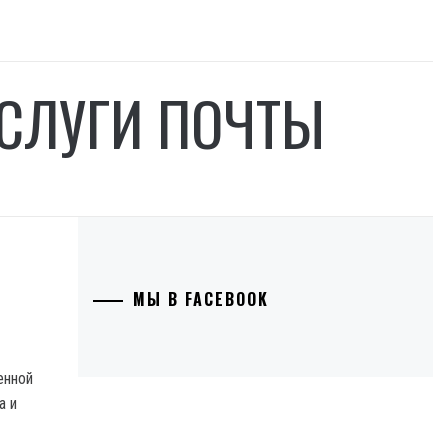
УСЛУГИ ПОЧТЫ
МЫ В FACEBOOK
енной
а и