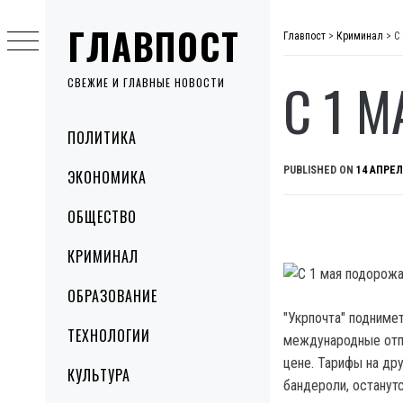
Skip
ГЛАВПОСТ
to
Главпост
>
Криминал
>
С
content
С 1 
СВЕЖИЕ И ГЛАВНЫЕ НОВОСТИ
Primary
ПОЛИТИКА
Menu
PUBLISHED ON
14 АПРЕЛ
ЭКОНОМИКА
ОБЩЕСТВО
КРИМИНАЛ
ОБРАЗОВАНИЕ
"Укрпочта" подниме
ТЕХНОЛОГИИ
международные отпр
цене. Тарифы на др
КУЛЬТУРА
бандероли, останутс