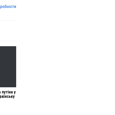
робности
 путіна у
раїнську