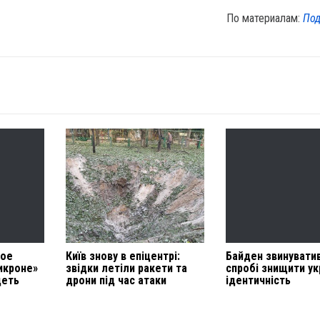
По материалам:
Под
ное
Київ знову в епіцентрі:
Байден звинуватив
икроне»
звідки летіли ракети та
спробі знищити ук
деть
дрони під час атаки
ідентичність