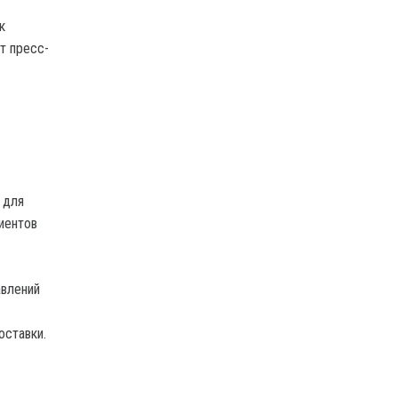
к
т пресс-
 для
лиентов
авлений
оставки.