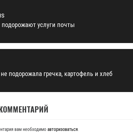
us
я подорожают услуги почты
us
ине подорожала гречка, картофель и хлеб
 КОММЕНТАРИЙ
ентария вам необходимо
авторизоваться
.