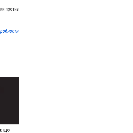
ии против
робности
м: що