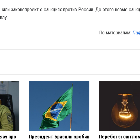
нили законопроект о санкциях против России. До этого новые санкц
илу.
По материалам:
Под
яву про
Президент Бразилії зробив
Перебої зі світло