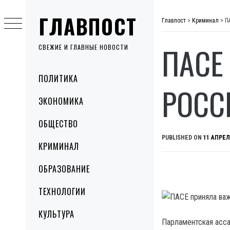
Skip
ГЛАВПОСТ
to
Главпост
>
Криминал
>
П
content
ПАСЕ
СВЕЖИЕ И ГЛАВНЫЕ НОВОСТИ
Primary
ПОЛИТИКА
Menu
РОСС
ЭКОНОМИКА
ОБЩЕСТВО
PUBLISHED ON
11 АПРЕЛ
КРИМИНАЛ
ОБРАЗОВАНИЕ
ТЕХНОЛОГИИ
КУЛЬТУРА
Парламентская асса