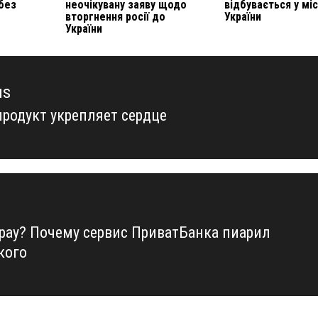
без
неочікувану заяву щодо
відбувається у мі
вторгнення росії до
України
України
us
продукт укрепляет сердце
us
qpay? Почему сервис ПриватБанка пиарил
кого