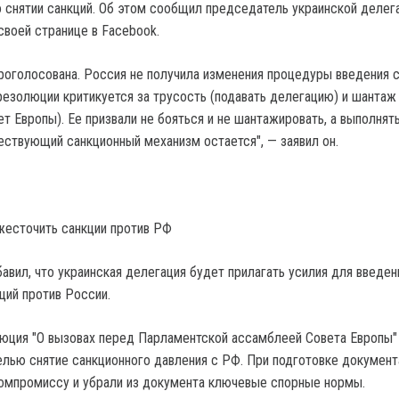
о снятии санкций. Об этом сообщил председатель украинской делег
своей странице в Facebook.
оголосована. Россия не получила изменения процедуры введения с
резолюции критикуется за трусость (подавать делегацию) и шантаж 
ет Европы). Ее призвали не бояться и не шантажировать, а выполнят
ествующий санкционный механизм остается", — заявил он.
жесточить санкции против РФ
авил, что украинская делегация будет прилагать усилия для введен
ций против России.
люция "О вызовах перед Парламентской ассамблеей Совета Европы"
елью снятие санкционного давления с РФ. При подготовке документ
омпромиссу и убрали из документа ключевые спорные нормы.