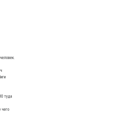
человек.
тч
Лиги
30 туда
е чего