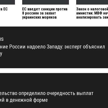
 в ЕС
ЕС введет санкции против
Закон о налогово
8 россиян за захват
амнистии: МВФ на
украинских моряков
анализировать за
us
ние России надоело Западу: эксперт объяснил
us
у
ельство определило очередность выплат
ий в денежной форме