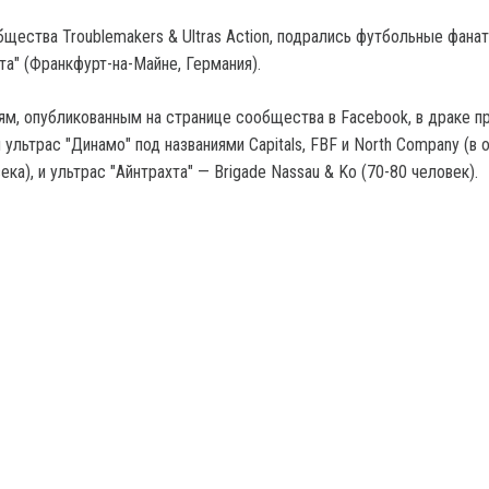
щества Troublemakers & Ultras Action, подрались футбольные фана
та" (Франкфурт-на-Майне, Германия).
м, опубликованным на странице сообщества в Facebook, в драке п
 ультрас "Динамо" под названиями Capitals, FBF и North Company (в
ка), и ультрас "Айнтрахта" — Brigade Nassau & Kо (70-80 человек).