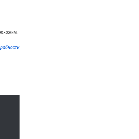
прохожим.
робности