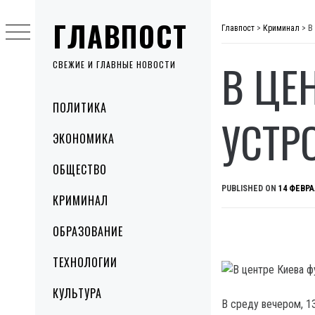
Skip
ГЛАВПОСТ
to
Главпост
>
Криминал
>
В
content
В ЦЕ
СВЕЖИЕ И ГЛАВНЫЕ НОВОСТИ
Primary
ПОЛИТИКА
Menu
УСТР
ЭКОНОМИКА
ОБЩЕСТВО
PUBLISHED ON
14 ФЕВРА
КРИМИНАЛ
ОБРАЗОВАНИЕ
ТЕХНОЛОГИИ
КУЛЬТУРА
В среду вечером, 1