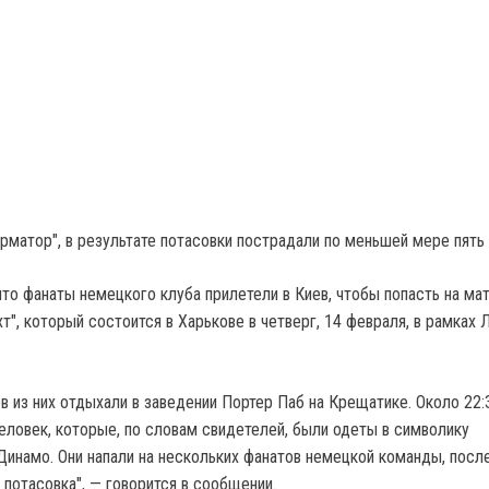
рматор", в результате потасовки пострадали по меньшей мере пять 
что фанаты немецкого клуба прилетели в Киев, чтобы попасть на ма
т", который состоится в Харькове в четверг, 14 февраля, в рамках 
в из них отдыхали в заведении Портер Паб на Крещатике. Около 22:
еловек, которые, по словам свидетелей, были одеты в символику
Динамо. Они напали на нескольких фанатов немецкой команды, посл
 потасовка", — говорится в сообщении.