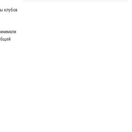
ты клубов
ринимали
 общей