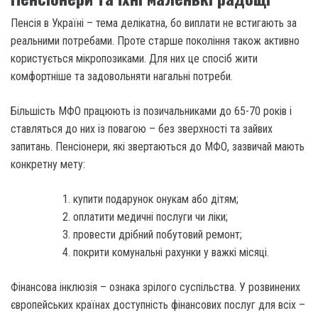
Пенсія в Україні – тема делікатна, бо виплати не встигають за
реальними потребами. Проте старше покоління також активно
користується мікропозиками. Для них це спосіб жити
комфортніше та задовольняти нагальні потреби.
Більшість МФО працюють із позичальниками до 65-70 років і
ставляться до них із повагою – без зверхності та зайвих
запитань. Пенсіонери, які звертаються до МФО, зазвичай мають
конкретну мету:
купити подарунок онукам або дітям;
оплатити медичні послуги чи ліки;
провести дрібний побутовий ремонт;
покрити комунальні рахунки у важкі місяці.
Фінансова інклюзія – ознака зрілого суспільства. У розвинених
європейських країнах доступність фінансових послуг для всіх –