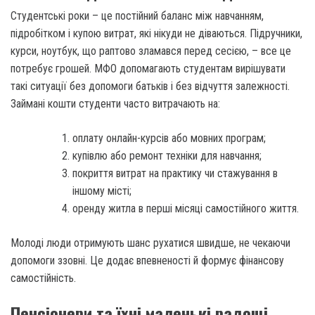
Студентські роки – це постійний баланс між навчанням,
підробітком і купою витрат, які нікуди не діваються. Підручники,
курси, ноутбук, що раптово зламався перед сесією, – все це
потребує грошей. МФО допомагають студентам вирішувати
такі ситуації без допомоги батьків і без відчуття залежності.
Займані кошти студенти часто витрачають на:
оплату онлайн-курсів або мовних програм;
купівлю або ремонт техніки для навчання;
покриття витрат на практику чи стажування в
іншому місті;
оренду житла в перші місяці самостійного життя.
Молоді люди отримують шанс рухатися швидше, не чекаючи
допомоги ззовні. Це додає впевненості й формує фінансову
самостійність.
Пенсіонери та їхні маленькі радощі