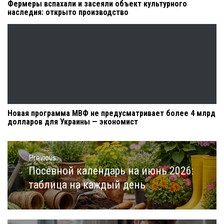
Фермеры вспахали и засеяли объект культурного
наследия: открыто производство
Новая программа МВФ не предусматривает более 4 млрд
долларов для Украины — экономист
Навигация
по
Previous
записям
Посевной календарь на июнь 2026:
Previous
post:
таблица на каждый день