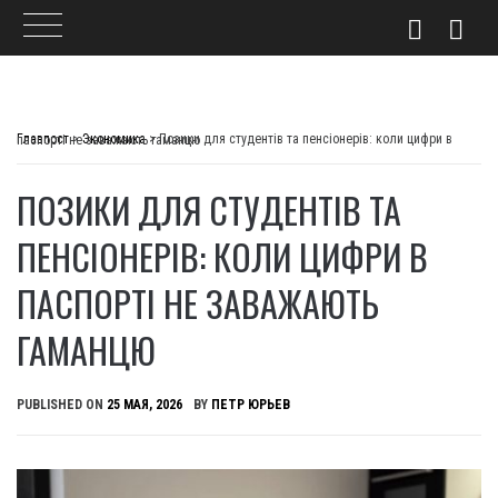
Skip
to
Главпост
>
Экономика
>
Позики для студентів та пенсіонерів: коли цифри в паспорті не заважають гаманцю
content
ПОЗИКИ ДЛЯ СТУДЕНТІВ ТА
ПЕНСІОНЕРІВ: КОЛИ ЦИФРИ В
ПАСПОРТІ НЕ ЗАВАЖАЮТЬ
ГАМАНЦЮ
PUBLISHED ON
25 МАЯ, 2026
BY
ПЕТР ЮРЬЕВ