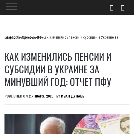
Skip
to
Главпост
>
Экономика
>
Как изменились пенсии и субсидии в Украине за минувший год: отчет ПФУ
content
КАК ИЗМЕНИЛИСЬ ПЕНСИИ И
СУБСИДИИ В УКРАИНЕ ЗА
МИНУВШИЙ ГОД: ОТЧЕТ ПФУ
PUBLISHED ON
2 ЯНВАРЯ, 2025
BY
ИВАН ДУНАЕВ