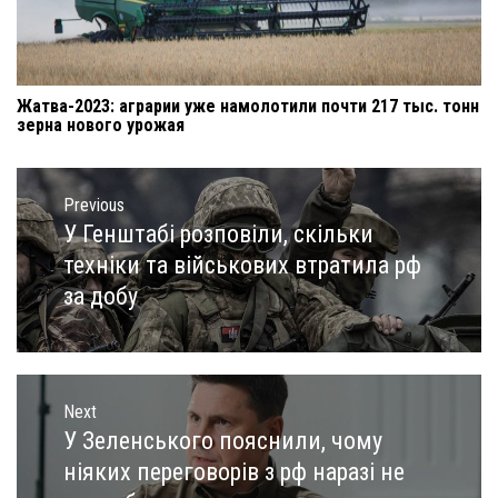
Жатва-2023: аграрии уже намолотили почти 217 тыс. тонн
зерна нового урожая
Навигация
по
Previous
записям
У Генштабі розповіли, скільки
Previous
post:
техніки та військових втратила рф
за добу
Next
У Зеленського пояснили, чому
Next
post:
ніяких переговорів з рф наразі не