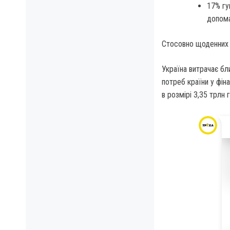
17% гу
допома
Стосовно щоденних 
Україна витрачає бл
потреб країни у фін
в розмірі 3,35 трлн