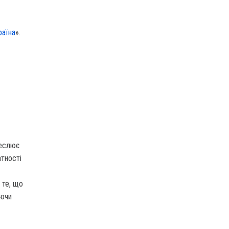
раїна
».
реслює
тності
 те, що
аючи