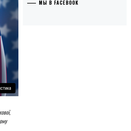
МЫ В FACEBOOK
истика
ової,
ьому