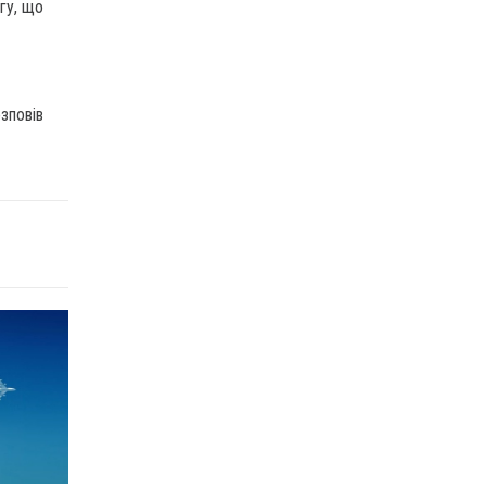
гу, що
озповів