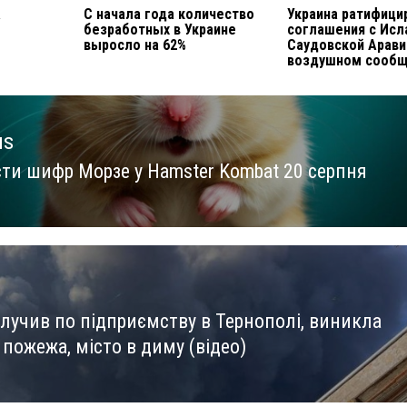
а
С начала года количество
Украина ратифици
безработных в Украине
соглашения с Исл
выросло на 62%
Саудовской Арави
воздушном сооб
us
сти шифр Морзе у Hamster Kombat 20 серпня
us
влучив по підприємству в Тернополі, виникла
пожежа, місто в диму (відео)