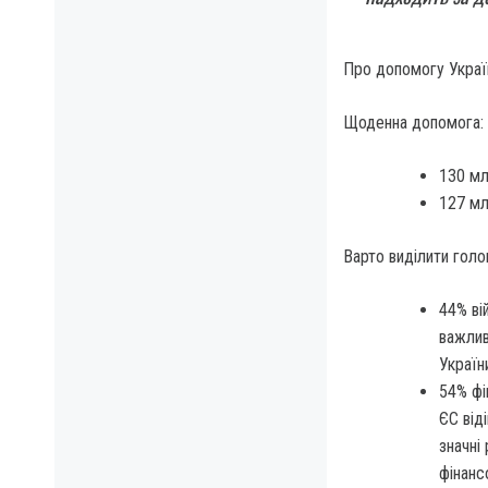
Про допомогу Украї
Щоденна допомога:
130 мл
127 мл
Варто виділити голов
44% ві
важлив
Україн
54% фі
ЄС від
значні
фінанс