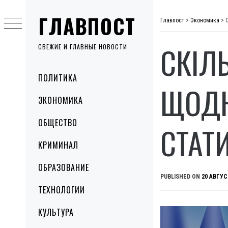
Skip
ГЛАВПОСТ
to
Главпост
>
Экономика
>
content
СКІЛ
СВЕЖИЕ И ГЛАВНЫЕ НОВОСТИ
Primary
ПОЛИТИКА
Menu
ЩОДН
ЭКОНОМИКА
ОБЩЕСТВО
СТАТ
КРИМИНАЛ
ОБРАЗОВАНИЕ
PUBLISHED ON
20 АВГУС
ТЕХНОЛОГИИ
КУЛЬТУРА