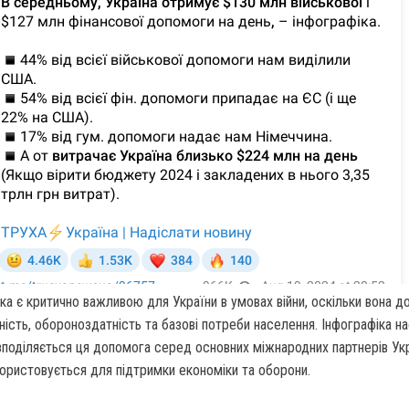
а є критично важливою для України в умовах війни, оскільки вона д
ність, обороноздатність та базові потреби населення. Інфографіка н
зподіляється ця допомога серед основних міжнародних партнерів Укра
ористовується для підтримки економіки та оборони.