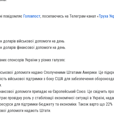
ні повідомляє
Головпост
, посилаючись на Телеграм-канал «
Труха Ук
н доларів військової допомоги на день.
н доларів фінансової допомоги на день.
них спонсорів України у різних галузях:
йськової допомоги надано Сполученими Штатами Америки. Це підк
ість військової підтримки з боку США для забезпечення оборонозда
и.
нансової допомоги припадає на Європейський Союз. Це свідчить про
іграє провідну роль у стабілізації економічної ситуації в Україні, над
 ресурси для підтримки бюджету та економіки. Також варто що 22%
ової допомоги надають Штати.