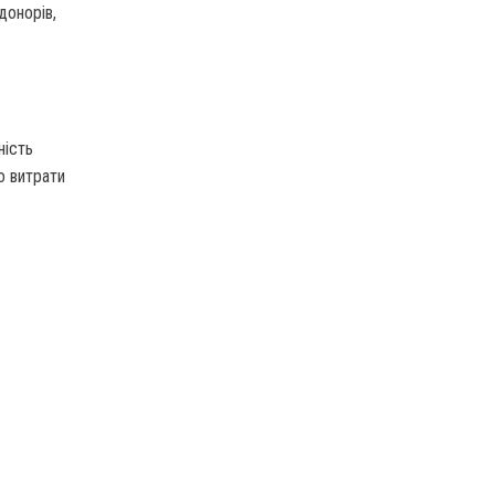
донорів,
ність
о витрати