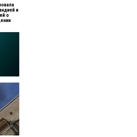
ровала
андией и
ей о
щении