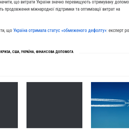
значити, що витрати України значно перевищують отримувану допомо
сть продовження міжнародної підтримки та оптимізації витрат на
ити, що
Україна отримала статус «обмеженого дефолту»
: експерт р
,
КРИЗА
,
США
,
УКРАЇНА
,
ФІНАНСОВА ДОПОМОГА