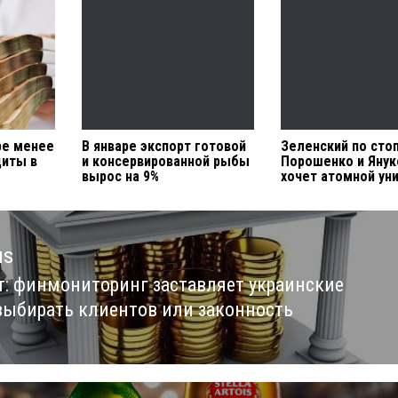
ре менее
В январе экспорт готовой
Зеленский по сто
диты в
и консервированной рыбы
Порошенко и Янук
вырос на 9%
хочет атомной уни
us
т: финмониторинг заставляет украинские
us
выбирать клиентов или законность