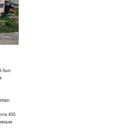
й был
k
мады.
очти 400
тажным