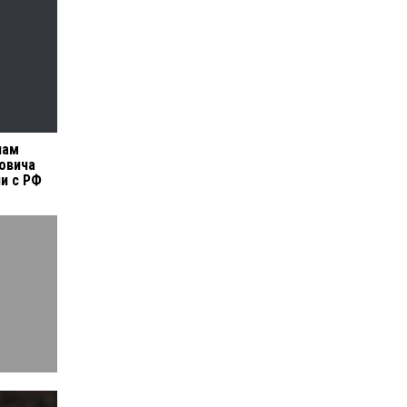
пам
овича
и с РФ