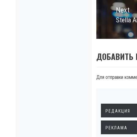
Next
Stella 
Next
post:
ДОБАВИТЬ
Для отправки комм
РЕДАКЦИЯ
РЕКЛАМА