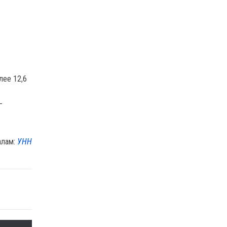
лее 12,6
—
алам:
УНН