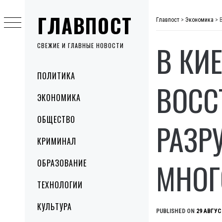
Skip
ГЛАВПОСТ
to
Главпост
>
Экономика
>
content
В КИ
СВЕЖИЕ И ГЛАВНЫЕ НОВОСТИ
Primary
ПОЛИТИКА
Menu
ВОСС
ЭКОНОМИКА
ОБЩЕСТВО
РАЗР
КРИМИНАЛ
МНОГ
ОБРАЗОВАНИЕ
ТЕХНОЛОГИИ
КУЛЬТУРА
PUBLISHED ON
29 АВГУС