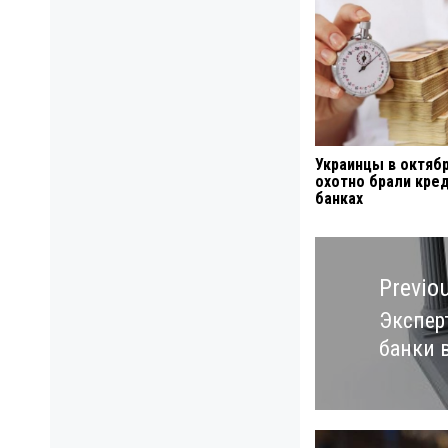
Украинцы в октяб
охотно брали кре
банках
Навигация
по
Previo
записям
Экспер
Previo
банки 
post: