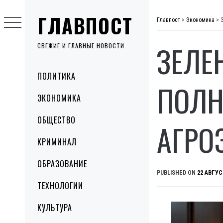
Skip
ГЛАВПОСТ
to
Главпост
>
Экономика
>
content
ЗЕЛЕ
СВЕЖИЕ И ГЛАВНЫЕ НОВОСТИ
Primary
ПОЛИТИКА
Menu
ПОЛН
ЭКОНОМИКА
ОБЩЕСТВО
АГРО
КРИМИНАЛ
ОБРАЗОВАНИЕ
PUBLISHED ON
22 АВГУС
ТЕХНОЛОГИИ
КУЛЬТУРА