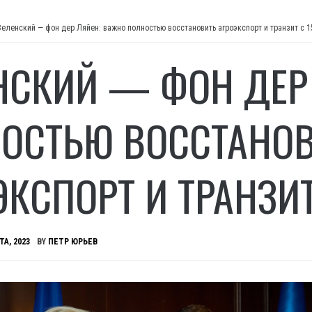
Зеленский — фон дер Ляйен: важно полностью восстановить агроэкспорт и транзит с 1
НСКИЙ — ФОН ДЕР
ОСТЬЮ ВОССТАНО
ЭКСПОРТ И ТРАНЗИТ
ТА, 2023
BY
ПЕТР ЮРЬЕВ