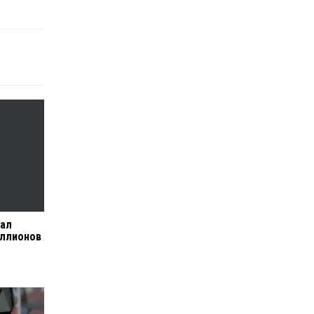
сал
иллионов