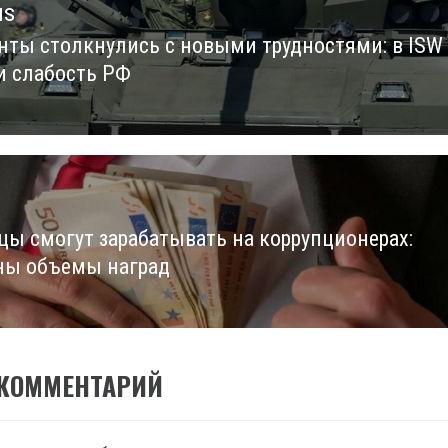
us
нты столкнулись с новыми трудностями: в ISW
us
и слабость РФ
цы смогут зарабатывать на коррупционерах:
ны объемы наград
 КОММЕНТАРИЙ