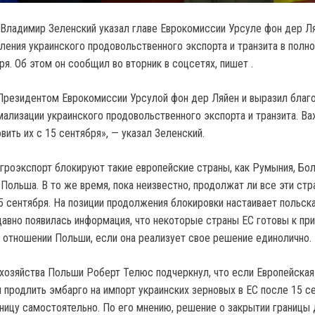
Владимир Зеленский указал главе Еврокомиссии Урсуле фон дер Ля
ления украинского продовольственного экспорта и транзита в полн
я. Об этом он сообщил во вторник в соцсетях, пишет .
Президентом Еврокомиссии Урсулой фон дер Ляйен и выразил благ
рмализации украинского продовольственного экспорта и транзита. В
ить их с 15 сентября», — указал Зеленский.
агроэкспорт блокируют такие европейские страны, как Румыния, Бол
 Польша. В то же время, пока неизвестно, продолжат ли все эти ст
5 сентября. На позиции продолжения блокировки настаивает польск
едавно появилась информация, что некоторые страны ЕС готовы к п
 отношении Польши, если она реализует свое решение единолично.
хозяйства Польши Роберт Телюс подчеркнул, что если Европейская
 продлить эмбарго на импорт украинских зерновых в ЕС после 15 се
ницу самостоятельно. По его мнению, решение о закрытии границы 