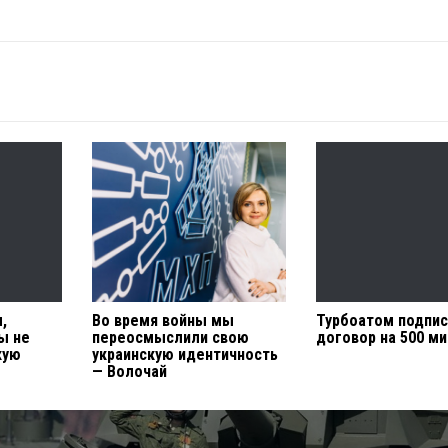
,
Во время войны мы
Турбоатом подпи
ы не
переосмыслили свою
договор на 500 м
кую
украинскую идентичность
— Волочай