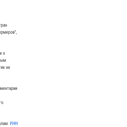
тран
ермеров”,
и о
ным
тик не
мментарии
го
алам:
УНН