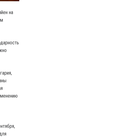
йен на
ом
одарность
ажно
гария,
раны
ая
рименению
нтября,
для