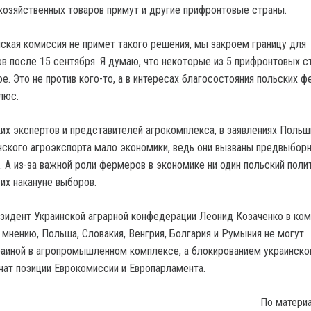
хозяйственных товаров примут и другие прифронтовые страны.
ская комиссия не примет такого решения, мы закроем границу для
ов после 15 сентября. Я думаю, что некоторые из 5 прифронтовых с
. Это не против кого-то, а в интересах благосостояния польских ф
люс.
их экспертов и представителей агрокомплекса, в заявлениях Польш
нского агроэкспорта мало экономики, ведь они вызваны предвыбор
. А из-за важной роли фермеров в экономике ни один польский поли
их накануне выборов.
зидент Украинской аграрной конфедерации Леонид Козаченко в ко
о мнению, Польша, Словакия, Венгрия, Болгария и Румыния не могут
раиной в агропромышленном комплексе, а блокированием украинско
чат позиции Еврокомиссии и Европарламента.
По матери