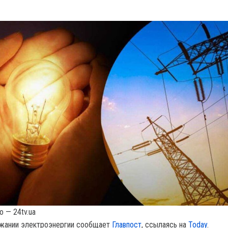
 — 24tv.ua
жании электроэнергии сообщает
Главпост
, ссылаясь на
Today
.