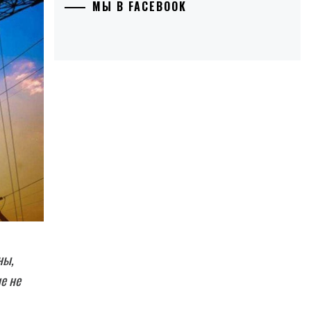
МЫ В FACEBOOK
ны,
е не