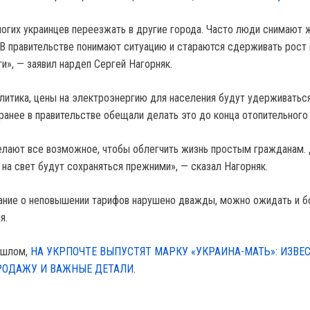
ногих украинцев переезжать в другие города. Часто люди снимают 
 В правительстве понимают ситуацию и стараются сдерживать рост 
и», — заявил нардеп Сергей Нагорняк.
литика, цены на электроэнергию для населения будут удерживатьс
 ранее в правительстве обещали делать это до конца отопительного
елают все возможное, чтобы облегчить жизнь простым гражданам. 
 на свет будут сохраняться прежними», — сказал Нагорняк.
ание о неповышении тарифов нарушено дважды, можно ожидать и б
я.
ошлом,
НА УКРПОЧТЕ ВЫПУСТЯТ МАРКУ «УКРАИНА-МАТЬ»: ИЗВЕ
РОДАЖУ И ВАЖНЫЕ ДЕТАЛИ
.