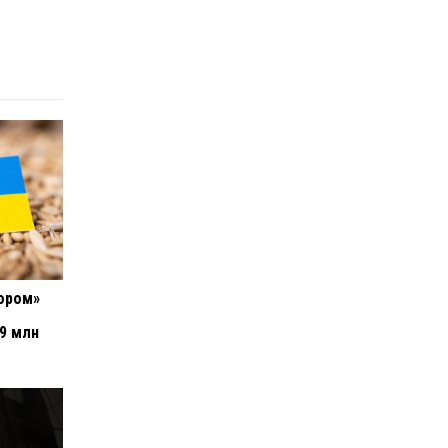
ором»
,9 млн