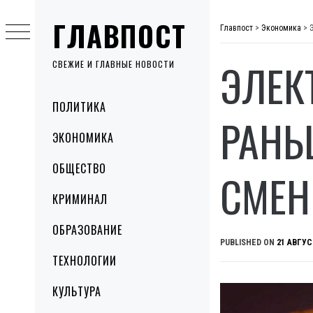
Skip
ГЛАВПОСТ
to
Главпост
>
Экономика
>
content
ЭЛЕК
СВЕЖИЕ И ГЛАВНЫЕ НОВОСТИ
Primary
ПОЛИТИКА
Menu
РАНЬ
ЭКОНОМИКА
ОБЩЕСТВО
СМЕН
КРИМИНАЛ
ОБРАЗОВАНИЕ
PUBLISHED ON
21 АВГУС
ТЕХНОЛОГИИ
КУЛЬТУРА