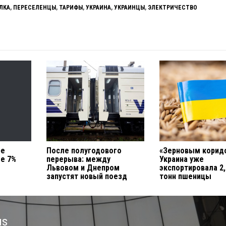
ЛКА
,
ПЕРЕСЕЛЕНЦЫ
,
ТАРИФЫ
,
УКРАИНА
,
УКРАИНЦЫ
,
ЭЛЕКТРИЧЕСТВО
ре
После полугодового
«Зерновым корид
е 7%
перерыва: между
Украина уже
Львовом и Днепром
экспортировала 2
запустят новый поезд
тонн пшеницы
us