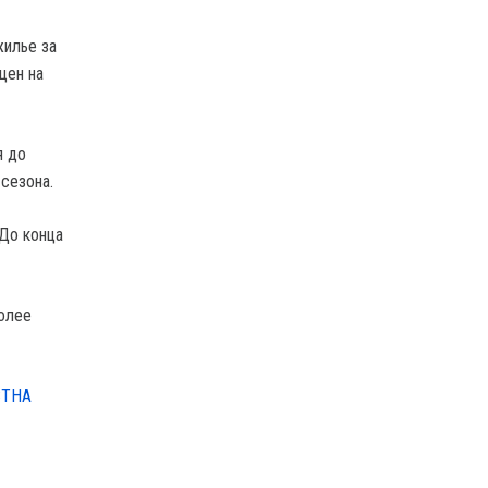
жилье за
цен на
я до
 сезона.
До конца
олее
СТНА