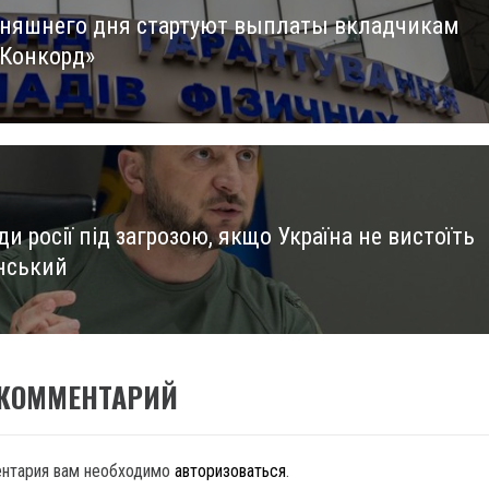
дняшнего дня стартуют выплаты вкладчикам
us
«Конкорд»
іди росії під загрозою, якщо Україна не вистоїть
нський
 КОММЕНТАРИЙ
ентария вам необходимо
авторизоваться
.