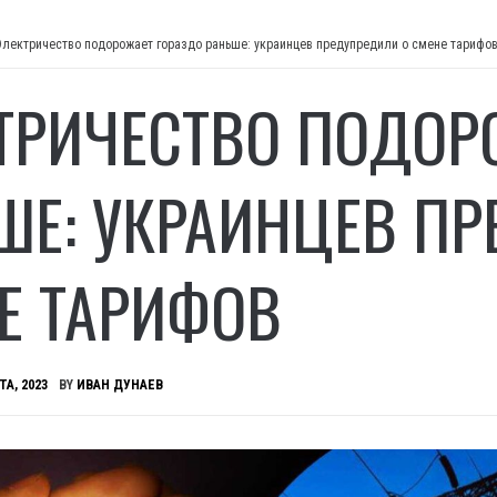
Электричество подорожает гораздо раньше: украинцев предупредили о смене тарифо
ТРИЧЕСТВО ПОДОР
ШЕ: УКРАИНЦЕВ П
Е ТАРИФОВ
ТА, 2023
BY
ИВАН ДУНАЕВ