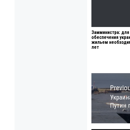
Замминистра: для
обеспечения укра
жильем необходи
лет
Навигация
по
Previo
записям
Украин
Previo
Путин 
post: