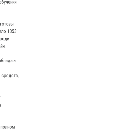
обучения
 готовы
ило 1353
среди
йн.
обладает
 средств,
т
в
в полном