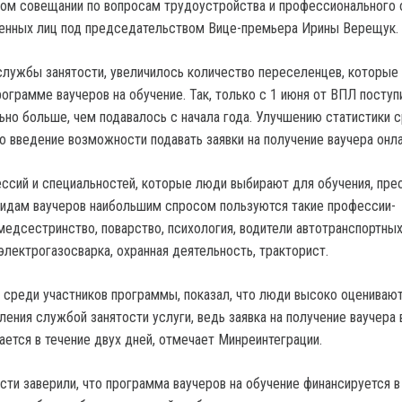
ом совещании по вопросам трудоустройства и профессионального 
енных лиц под председательством Вице-премьера Ирины Верещук.
лужбы занятости, увеличилось количество переселенцев, которые
ограмме ваучеров на обучение. Так, только с 1 июня от ВПЛ поступ
льно больше, чем подавалось с начала года. Улучшению статистики 
 введение возможности подавать заявки на получение ваучера онла
ссий и специальностей, которые люди выбирают для обучения, пре
видам ваучеров наибольшим спросом пользуются такие профессии-
медсестринство, поварство, психология, водители автотранспортных
электрогазосварка, охранная деятельность, тракторист.
 среди участников программы, показал, что люди высоко оцениваю
ения службой занятости услуги, ведь заявка на получение ваучера 
ется в течение двух дней, отмечает Минреинтеграции.
сти заверили, что программа ваучеров на обучение финансируется 