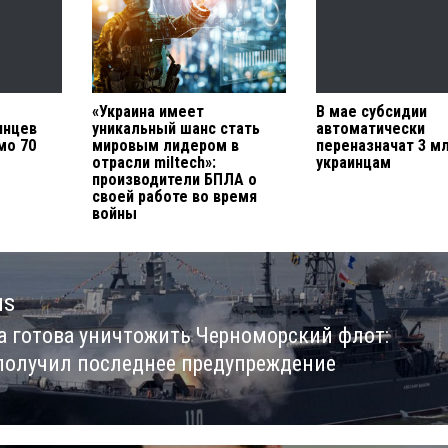
«Украина имеет
В мае субсидии
инцев
уникальный шанс стать
автоматически
мо 70
мировым лидером в
переназначат 3 м
отрасли miltech»:
украинцам
производители БПЛА о
своей работе во время
войны
us
а готова уничтожить Черноморский флот:
us
получил последнее предупреждение