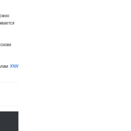
можно
ивается
основе
алам:
УНН