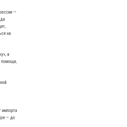
грессии —
гда
ит,
ься на
у», в
о помощи,
нной
т импорта
бря — до