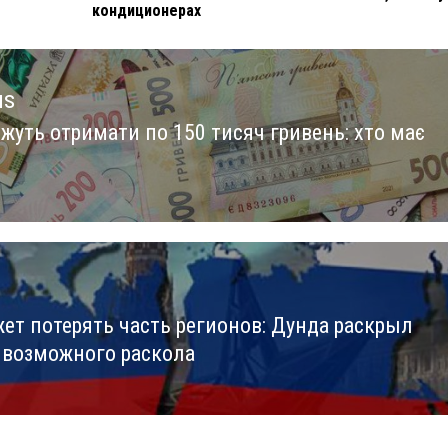
кондиционерах
us
жуть отримати по 150 тисяч гривень: хто має
us
ет потерять часть регионов: Дунда раскрыл
 возможного раскола