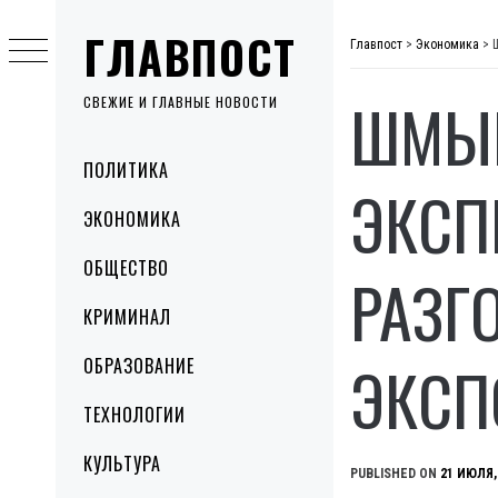
Skip
ГЛАВПОСТ
to
Главпост
>
Экономика
>
content
ШМЫГ
СВЕЖИЕ И ГЛАВНЫЕ НОВОСТИ
Primary
ПОЛИТИКА
Menu
ЭКСП
ЭКОНОМИКА
ОБЩЕСТВО
РАЗГ
КРИМИНАЛ
ЭКСП
ОБРАЗОВАНИЕ
ТЕХНОЛОГИИ
КУЛЬТУРА
PUBLISHED ON
21 ИЮЛЯ,