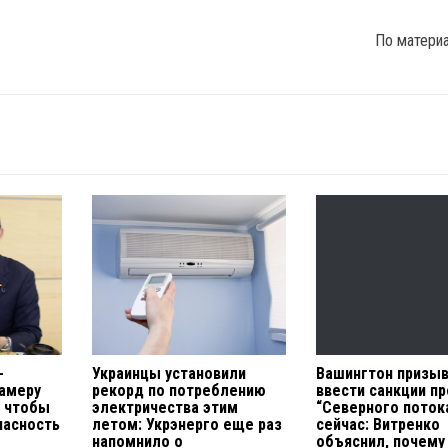
По матери
-
Украинцы установили
Вашингтон призы
камеру
рекорд по потреблению
ввести санкции п
ы чтобы
электричества этим
“Северного поток
пасность
летом: Укрэнерго еще раз
сейчас: Витренко
напомнило о
объяснил, почему