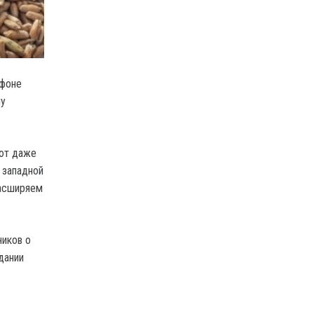
 фоне
му
ают даже
 западной
расширяем
ников о
дании