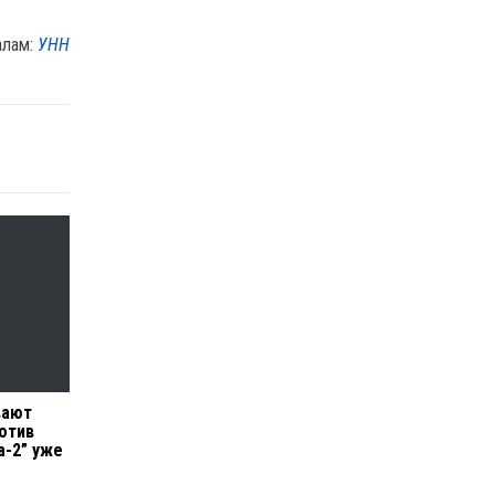
алам:
УНН
вают
ротив
а-2” уже