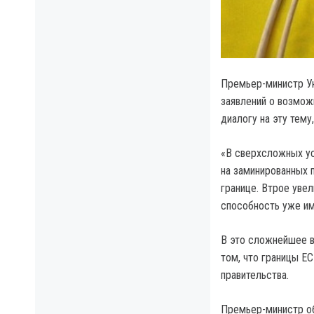
Премьер-министр Ук
заявлений о возмож
диалогу на эту тему,
«В сверхсложных ус
на заминированных 
границе. Втрое уве
способность уже и
В это сложнейшее в
том, что границы Е
правительства.
Премьер-министр об