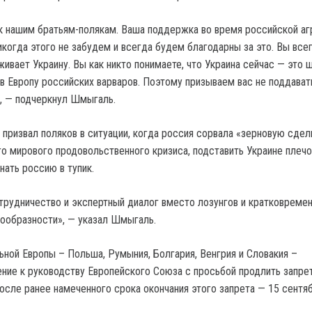
 к нашим братьям-полякам. Ваша поддержка во время российской а
икогда этого не забудем и всегда будем благодарны за это. Вы все
ивает Украину. Вы как никто понимаете, что Украина сейчас — это щ
 в Европу российских варваров. Поэтому призываем вас не поддават
», — подчеркнул Шмыгаль.
 призвал поляков в ситуации, когда россия сорвала «зерновую сделк
о мирового продовольственного кризиса, подставить Украине плеч
нать россию в тупик.
рудничество и экспертный диалог вместо лозунгов и кратковреме
ообразности», — указал Шмыгаль.
ьной Европы – Польша, Румыния, Болгария, Венгрия и Словакия –
ние к руководству Европейского Союза с просьбой продлить запре
после ранее намеченного срока окончания этого запрета — 15 сентя