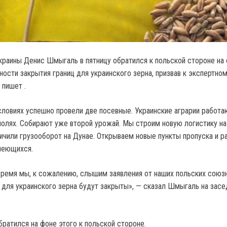
раины Денис Шмыгаль в пятницу обратился к польской стороне на
ности закрытия границ для украинского зерна, призвав к экспертно
 пишет .
ловиях успешно провели две посевные. Украинские аграрии работ
полях. Собирают уже второй урожай. Мы строим новую логистику на
личили грузооборот на Дунае. Открываем новые пункты пропуска и 
меющихся.
ремя мы, к сожалению, слышим заявления от наших польских союз
С для украинского зерна будут закрыты», — сказал Шмыгаль на засе
ратился на фоне этого к польской стороне.