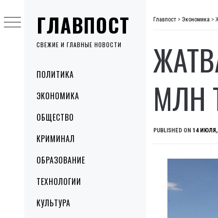
Skip
ГЛАВПОСТ
to
Главпост
>
Экономика
>
content
ЖАТВ
СВЕЖИЕ И ГЛАВНЫЕ НОВОСТИ
Primary
ПОЛИТИКА
Menu
МЛН 
ЭКОНОМИКА
ОБЩЕСТВО
PUBLISHED ON
14 ИЮЛЯ,
КРИМИНАЛ
ОБРАЗОВАНИЕ
ТЕХНОЛОГИИ
КУЛЬТУРА