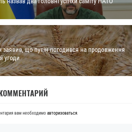
ь назвав два головні успіхи саміту НАТО
us
н заявив, що путін погодився на продовження
ї угоди
 КОММЕНТАРИЙ
ентария вам необходимо
авторизоваться
.