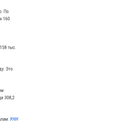
р. По
н 160
158 тыс.
ду. Это
ом
ди 308,2
алам:
УНН