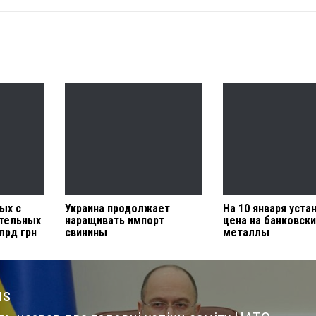
ых с
Украина продолжает
На 10 января уста
ительных
наращивать импорт
цена на банковск
лрд грн
свинины
металлы
us