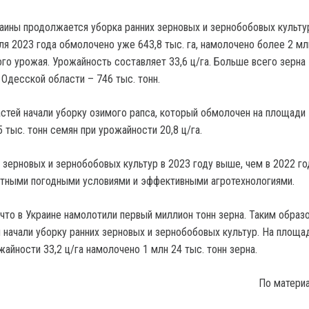
раины продолжается уборка ранних зерновых и зернобобовых культу
ля 2023 года обмолочено уже 643,8 тыс. га, намолочено более 2 мл
ого урожая. Урожайность составляет 33,6 ц/га. Больше всего зерна
 Одесской области – 746 тыс. тонн.
астей начали уборку озимого рапса, который обмолочен на площади 
5 тыс. тонн семян при урожайности 20,8 ц/га.
 зерновых и зернобобовых культур в 2023 году выше, чем в 2022 го
ятными погодными условиями и эффективными агротехнологиями.
что в Украине намолотили первый миллион тонн зерна. Таким образ
й начали уборку ранних зерновых и зернобобовых культур. На площа
ожайности 33,2 ц/га намолочено 1 млн 24 тыс. тонн зерна.
По матери