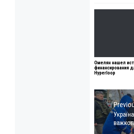
Омелян нашел ист
финансирования д
Hyperloop
Навигация
по
Previo
записям
Україна
Previo
важкоп
post: