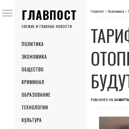
Skip
ГЛАВПОСТ
to
Главпост
>
Экономика
>
content
ТАРИ
СВЕЖИЕ И ГЛАВНЫЕ НОВОСТИ
Primary
ПОЛИТИКА
Menu
ОТОП
ЭКОНОМИКА
ОБЩЕСТВО
БУДУ
КРИМИНАЛ
ОБРАЗОВАНИЕ
PUBLISHED ON
24 МАРТА
ТЕХНОЛОГИИ
КУЛЬТУРА