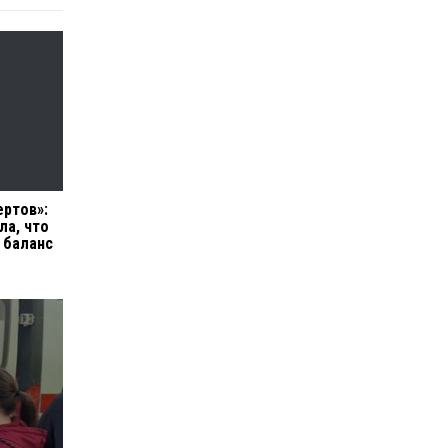
ертов»:
ла, что
 баланс