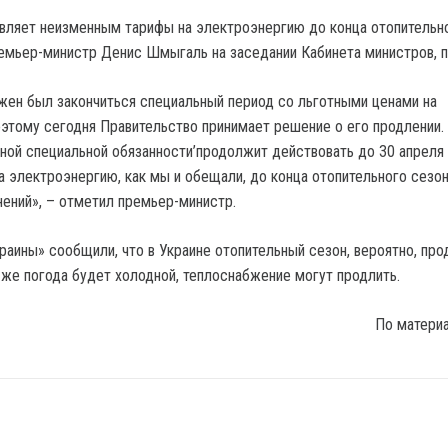
вляет неизменным тарифы на электроэнергию до конца отопительн
емьер-министр Денис Шмыгаль на заседании Кабинета министров, п
лжен был закончиться специальный период со льготными ценами на
этому сегодня Правительство принимает решение о его продлении.
ой специальной обязанности’продолжит действовать до 30 апреля 
на электроэнергию, как мы и обещали, до конца отопительного сезо
нений», – отметил премьер-министр.
раины» сообщили, что в Украине отопительный сезон, вероятно, про
и же погода будет холодной, теплоснабжение могут продлить.
По матери