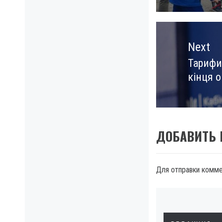
Next
Тарифи
Next
кінця 
post:
ДОБАВИТЬ
Для отправки комм