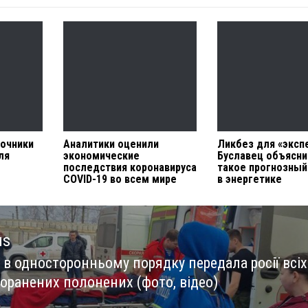
очники
Аналитики оценили
Ликбез для «эксп
ля
экономические
Буславец объясни
последствия коронавируса
такое прогнозный
COVID-19 во всем мире
в энергетике
us
 в односторонньому порядку передала росії всіх
us
оранених полонених (фото, відео)