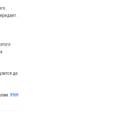
ого
ередает .
этого
на
длится до
алам:
УНН