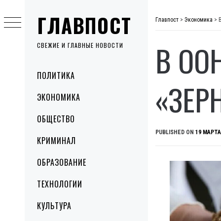
Skip
ГЛАВПОСТ
to
Главпост
>
Экономика
>
content
В ОО
СВЕЖИЕ И ГЛАВНЫЕ НОВОСТИ
Primary
ПОЛИТИКА
Menu
«ЗЕР
ЭКОНОМИКА
ОБЩЕСТВО
PUBLISHED ON
19 МАРТА
КРИМИНАЛ
ОБРАЗОВАНИЕ
ТЕХНОЛОГИИ
КУЛЬТУРА