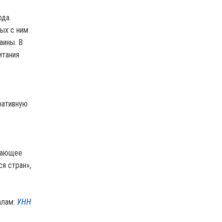
ода.
ных с ним
аины. В
итания
ративную
ешающее
я стран»,
алам:
УНН