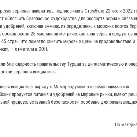
ская зерновая инициатива, подписанная в Стамбуле 22 июля 2022 г
ет облегчить безопасное судоходство для экспорта зерна и связан
и удобрений, включая аммиак, из определенных морских портов Укр
х сроков около 25 миллионов метрических тонн зерна и продуктов п
45 стран, что помогло снизить мировые цены на продовольствие и
нки», — отметили в ООН.
ли благодарность правительству Турции за дипломатическую и опе
рской зерновой инициативы.
овая инициатива, наряду с Меморандумом о взаимопонимании по
ских продуктов питания и удобрений на мировые рынки, имеют р
льной продовольственной безопасности, особенно для развивающихс
По матери