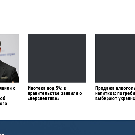
явили о
Ипотека под 5%: в
Продажа алкогол
правительстве заявили о
напитков: потреб
 об
«перспективе»
выбирают украин
кого