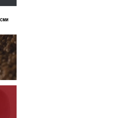
о
 СМИ