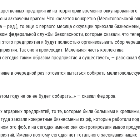
дарственных предприятий на территории временно оккупированного
 они захвачены врагом. Что касается конкретно (Мелитопольской о
а – ред.), то еще с первого месяца оккупации приехали бизнесмены
вом федеральной службы безопасности, которые сказали, что тепе
 этого предприятия и будут полностью организовывать сбор череш
приятия. Так оно и происходит. Маленькая часть коллектива
и сегодня таким образом предприятие и существует», — рассказал 
сияне в очередной раз готовятся пытаться собирать мелитопольску
 этом году не он ее будет собирать…» — сказал Федоров.
х аграрных предприятий, то те, которые были большими и крепкими,
 туда заехали конкретные бизнесмены из рф, которые работали под
ном это фсб, и на сегодня именно они контролировали вывоз продук
приятий. Именно поэтому сегодня нет тотального засеивания наших