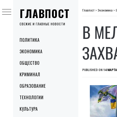
Skip
ГЛАВПОСТ
to
Главпост
>
Экономика
>
content
В МЕ
СВЕЖИЕ И ГЛАВНЫЕ НОВОСТИ
Primary
ПОЛИТИКА
Menu
ЗАХВ
ЭКОНОМИКА
ОБЩЕСТВО
PUBLISHED ON
14 МАРТА
КРИМИНАЛ
ОБРАЗОВАНИЕ
ТЕХНОЛОГИИ
КУЛЬТУРА