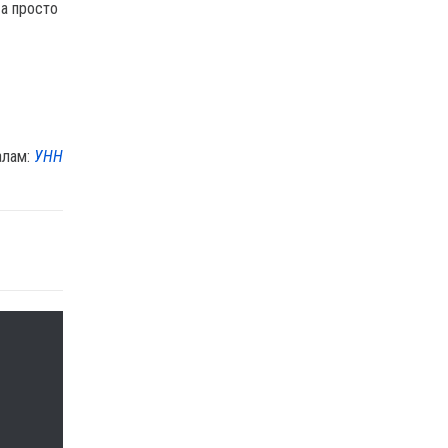
 а просто
алам:
УНН