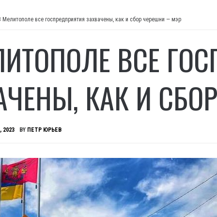
В Мелитополе все госпредприятия захвачены, как и сбор черешни — мэр
ЛИТОПОЛЕ ВСЕ ГО
АЧЕНЫ, КАК И СБО
, 2023
BY
ПЕТР ЮРЬЕВ