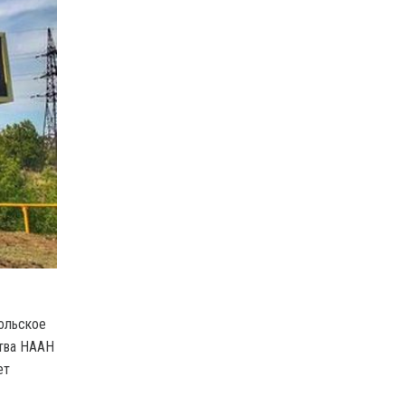
польское
ства НААН
ет