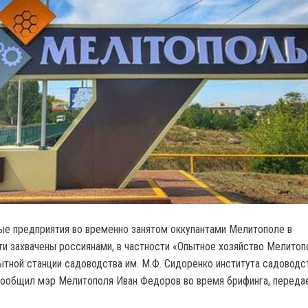
е предприятия во временно занятом оккупантами Мелитополе в
и захвачены россиянами, в частности «Опытное хозяйство Мелито
тной станции садоводства им. М.Ф. Сидоренко института садовод
сообщил мэр Мелитополя Иван Федоров во время брифинга, переда