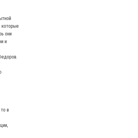
пытной
, которые
рь они
ни и
Федоров.
ю
 то в
ции,