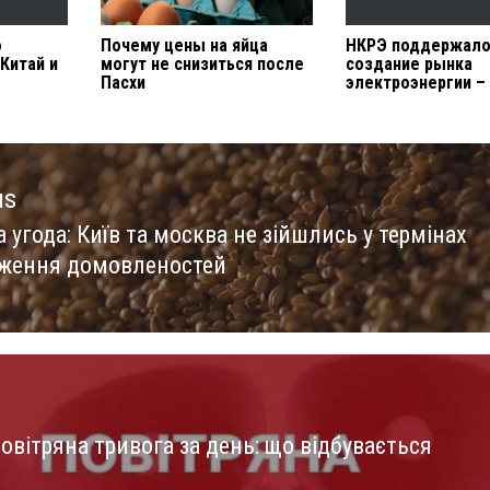
о
Почему цены на яйца
НКРЭ поддержал
Китай и
могут не снизиться после
создание рынка
Пасхи
электроэнергии –
us
 угода: Київ та москва не зійшлись у термінах
us
ження домовленостей
овітряна тривога за день: що відбувається