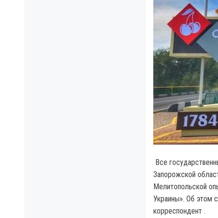
Все государственны
Запорожской област
Мелитопольской опы
Украины». Об этом 
корреспондент .