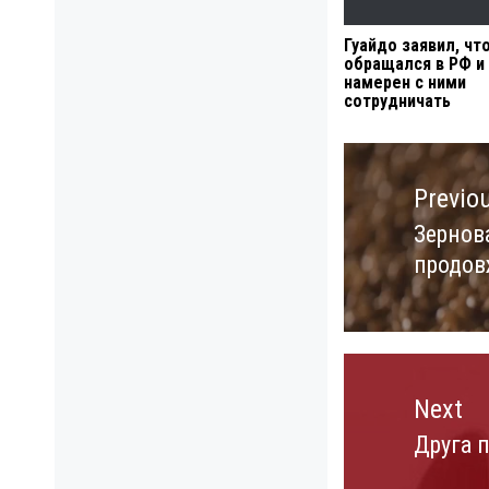
Гуайдо заявил, чт
обращался в РФ и 
намерен с ними
сотрудничать
Навигация
по
Previo
записям
Зернова
Previo
продов
post:
Next
Друга п
Next