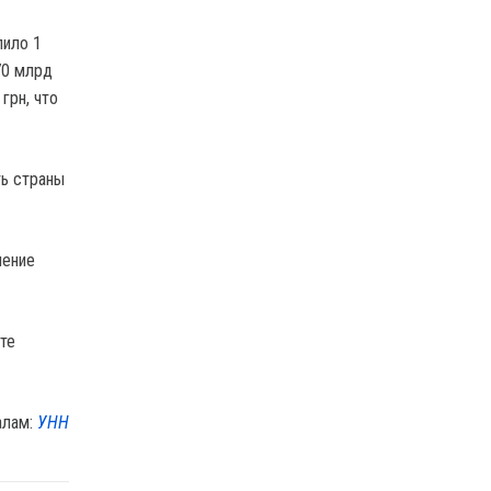
лило 1
70 млрд
грн, что
ть страны
чение
те
алам:
УНН