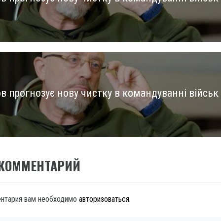
us
в прогнозує нову чистку в командуванні військ
 КОММЕНТАРИЙ
ентария вам необходимо
авторизоваться
.