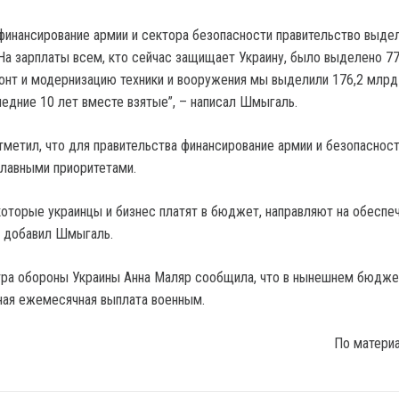
 финансирование армии и сектора безопасности правительство выде
 На зарплаты всем, кто сейчас защищает Украину, было выделено 7
монт и модернизацию техники и вооружения мы выделили 176,2 млрд 
ледние 10 лет вместе взятые”, – написал Шмыгаль.
метил, что для правительства финансирование армии и безопаснос
главными приоритетами.
 которые украинцы и бизнес платят в бюджет, направляют на обеспе
, добавил Шмыгаль.
тра обороны Украины Анна Маляр сообщила, что в нынешнем бюдже
ная ежемесячная выплата военным.
По матери