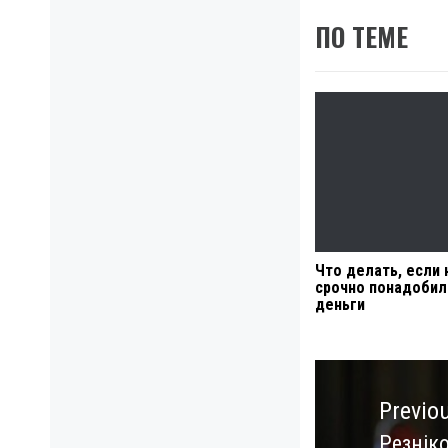
ПО ТЕМЕ
Что делать, если
срочно понадобил
деньги
Навигация
по
Previo
записям
Резніко