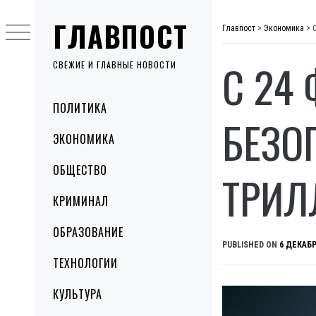
Skip
ГЛАВПОСТ
to
Главпост
>
Экономика
>
content
С 24
СВЕЖИЕ И ГЛАВНЫЕ НОВОСТИ
Primary
ПОЛИТИКА
Menu
БЕЗО
ЭКОНОМИКА
ОБЩЕСТВО
ТРИЛ
КРИМИНАЛ
ОБРАЗОВАНИЕ
PUBLISHED ON
6 ДЕКАБР
ТЕХНОЛОГИИ
КУЛЬТУРА