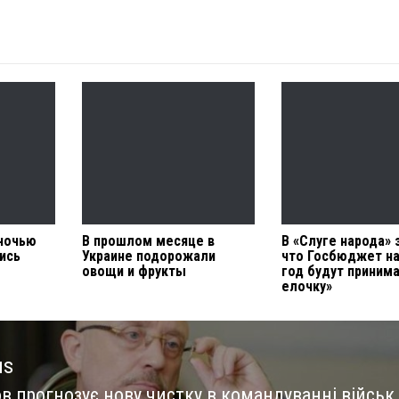
 ночью
В прошлом месяце в
В «Слуге народа» 
ись
Украине подорожали
что Госбюджет на
овощи и фрукты
год будут приним
елочку»
us
в прогнозує нову чистку в командуванні військ