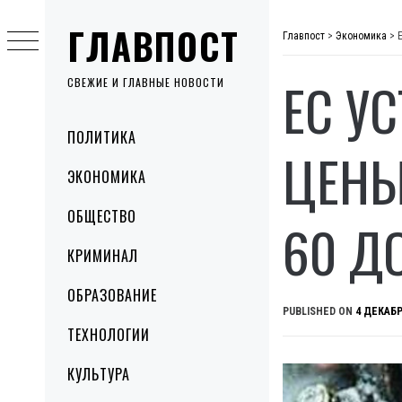
Skip
ГЛАВПОСТ
to
Главпост
>
Экономика
>
content
ЕС У
СВЕЖИЕ И ГЛАВНЫЕ НОВОСТИ
Primary
ПОЛИТИКА
Menu
ЦЕНЫ
ЭКОНОМИКА
ОБЩЕСТВО
60 Д
КРИМИНАЛ
ОБРАЗОВАНИЕ
PUBLISHED ON
4 ДЕКАБР
ТЕХНОЛОГИИ
КУЛЬТУРА