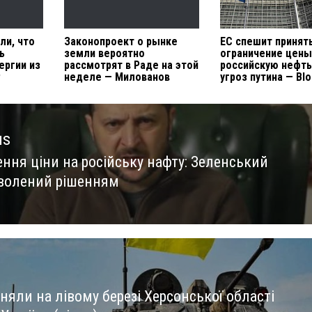
ли, что
Законопроект о рынке
ЕС спешит принят
ь
земли вероятно
ограничение цены
ергии из
рассмотрят в Раде на этой
российскую нефть
Р
неделе — Милованов
угроз путина — Bl
us
ння ціни на російську нафту: Зеленський
us
волений рішенням
няли на лівому березі Херсонської області