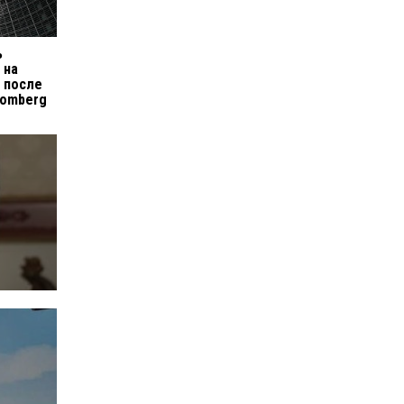
ь
 на
 после
oomberg