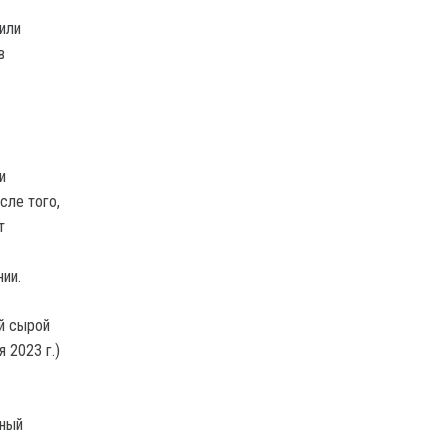
или
в
и
сле того,
т
ии.
ой сырой
 2023 г.)
дный