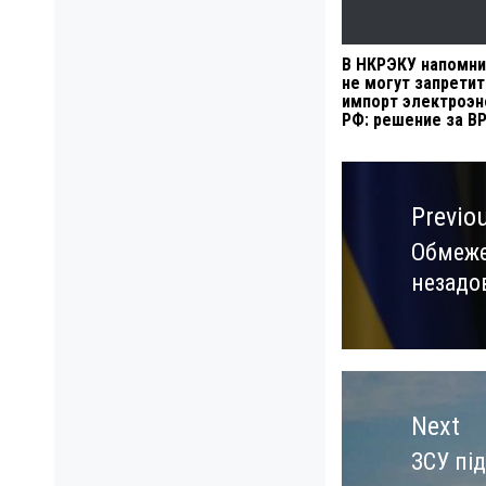
В НКРЭКУ напомни
не могут запретит
импорт электроэн
РФ: решение за В
Навигация
по
Previo
записям
Обмеже
Previo
незадо
post:
Next
ЗСУ під
Next