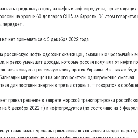
ановить предельную цену на нефть и нефтепродукты, происходящих 
россии, на уровне 60 долларов США за баррель. Об этом говорится 
, передает .
 начнет применяться с 5 декабря 2022 года.
на российскую нефть сдержит скачки цен, вызванные чрезвычайным
и, и резко уменьшит доходы, которые россия получила от нефти по
свою незаконную агрессивную войну против Украины. Это также буде
билизации мировых цен на энергоносители, одновременно смягчая
вия для поставки энергии в третьи страны», — говорится в сообщен
Совет принял решение о запрете морской транспортировки российск
 на 5 декабря 2022 г.) и нефтепродуктов (по состоянию на 5 февраля
е устанавливает уровень применения исключения и вводит перехо