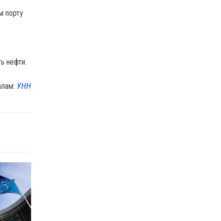
м порту
ь нефти.
алам:
УНН