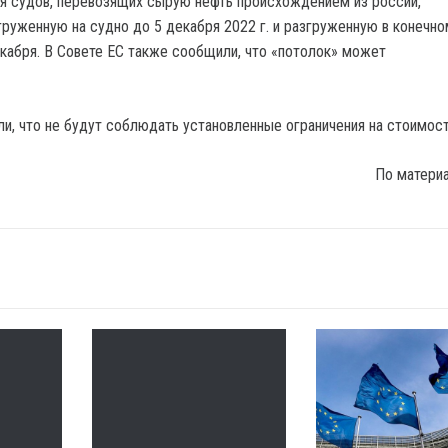
ля судов, перевозящих сырую нефть происхождением из россии,
груженную на судно до 5 декабря 2022 г. и разгруженную в конечно
екабря. В Совете ЕС также сообщили, что «потолок» может
ли, что не будут соблюдать установленные ограничения на стоимост
По матери