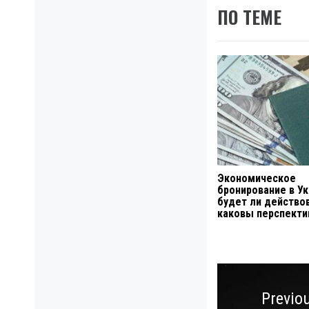
ПО ТЕМЕ
Экономическое
бронирование в Ук
будет ли действов
каковы перспект
Навигация
по
Previo
записям