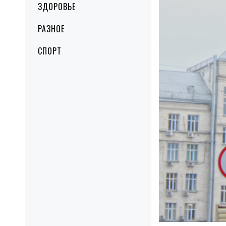
ЗДОРОВЬЕ
РАЗНОЕ
СПОРТ