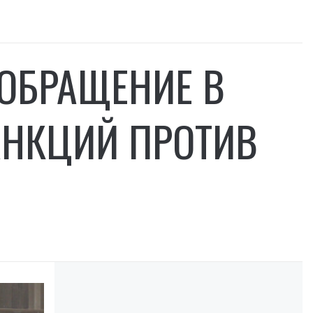
ОБРАЩЕНИЕ В
АНКЦИЙ ПРОТИВ