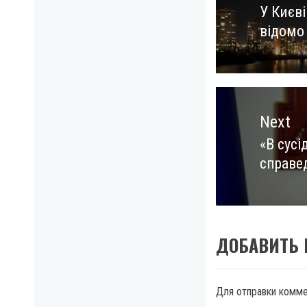
У Києві
Previo
відомо
post:
Next
«В сусі
Next
справе
post:
ДОБАВИТЬ
Для отправки комм