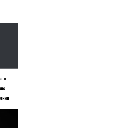
ы о
цию
ании