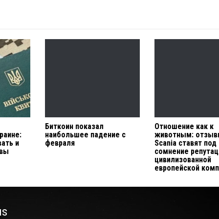
Биткоин показал
Отношение как к
раине:
наибольшее падение с
животным: отзыв
ать и
февраля
Scania ставят под
ивы
сомнение репута
цивилизованной
европейской комп
us