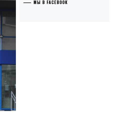
МЫ В FACEBOOK