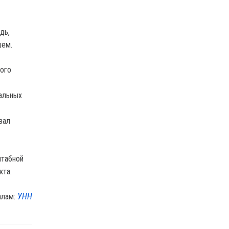
дь,
шем.
кого
альных
зал
штабной
кта.
алам:
УНН