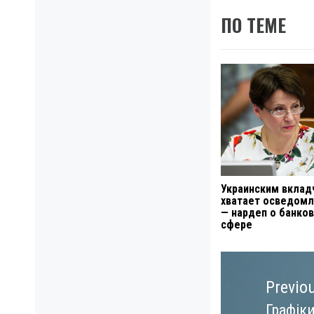
ПО ТЕМЕ
Украинским вклад
хватает осведомл
— нардеп о банко
сфере
Навигация
по
Previo
записям
Графіки
Previo