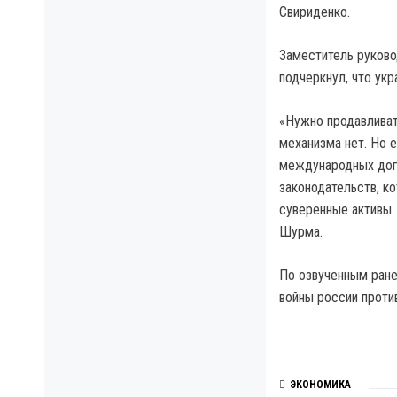
Свириденко.
Заместитель руково
подчеркнул, что ук
«Нужно продавливат
механизма нет. Но е
международных дого
законодательств, к
суверенные активы.
Шурма.
По озвученным ране
войны россии проти
ЭКОНОМИКА