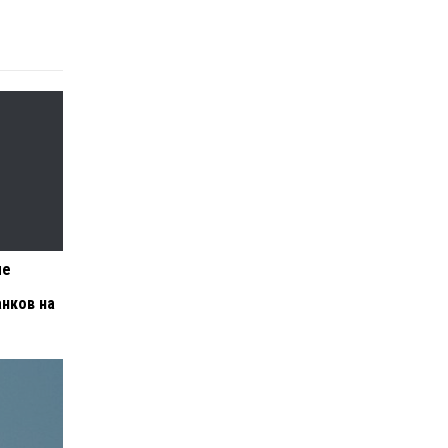
ле
нков на