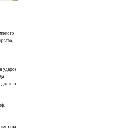
министр —
ерства,
за ударов
да.
о должно
рф.
а
отметила