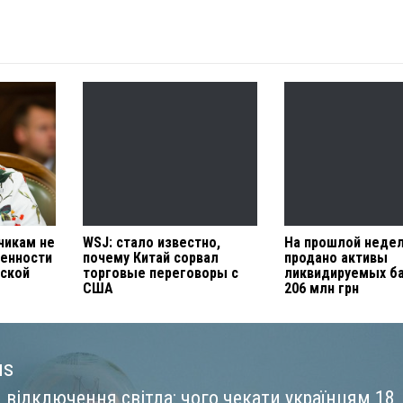
чикам не
WSJ: стало известно,
На прошлой неде
енности
почему Китай сорвал
продано активы
вской
торговые переговоры с
ликвидируемых ба
США
206 млн грн
us
 відключення світла: чого чекати українцям 18
us