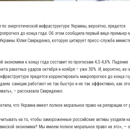
и по энергетической инфраструктуре Украины, вероятно, придется
ропрогноз до конца года. Об этом сообщила первый вице-премьер-
Украины Юлия Свириденко, которую цитирует пресс-служба минист
й экономики к концу года составит по прогнозам 4,5-4,6%. Падение
чета ракетных ударов октября и ноября – уже 30%. И, вероятно, из-
инфраструктуре придется корректировать макропрогноз до конца го
аем: санкции работают не так быстро и не так эффективно, как эт
ивать», – рассказала Свириденко.
етила, что Украина имеет полное моральное право на репарации от 
итывать на то, чтобы замороженные российские активы уходили н
аинской экономики? Мы имеем полное моральное право на это», — 