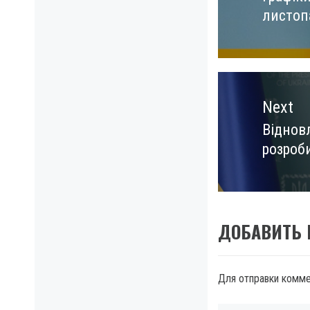
листоп
post:
Next
Віднов
Next
розроб
post:
ДОБАВИТЬ
Для отправки комм