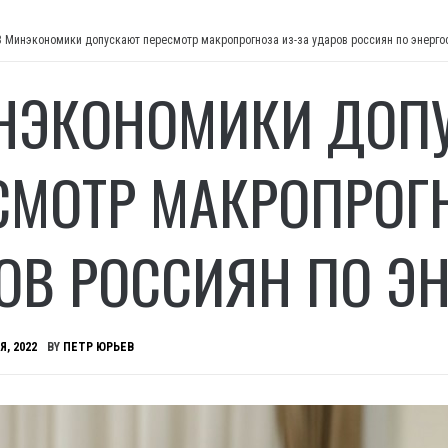
В Минэкономики допускают пересмотр макропрогноза из-за ударов россиян по энерго
НЭКОНОМИКИ ДОП
СМОТР МАКРОПРОГН
ОВ РОССИЯН ПО Э
Я, 2022
BY
ПЕТР ЮРЬЕВ