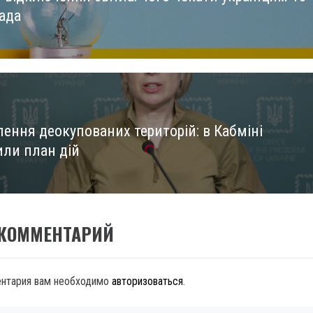
ада
лення деокупованих територій: в Кабміні
или план дій
 КОММЕНТАРИЙ
ентария вам необходимо
авторизоваться
.