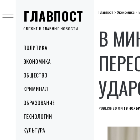
Skip
ГЛАВПОСТ
to
Главпост
>
Экономика
>
content
В МИ
СВЕЖИЕ И ГЛАВНЫЕ НОВОСТИ
Primary
ПОЛИТИКА
Menu
ПЕРЕ
ЭКОНОМИКА
ОБЩЕСТВО
УДАР
КРИМИНАЛ
ОБРАЗОВАНИЕ
PUBLISHED ON
18 НОЯБР
ТЕХНОЛОГИИ
КУЛЬТУРА