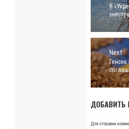
записям
В «Укр
Previo
знестр
post:
Next
Генсек
Next
соглаш
post:
ДОБАВИТЬ
Для отправки комм