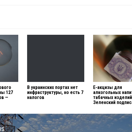
ового
В украинских портах нет
Е-акцизы для
ны 127
инфраструктуры, но есть 7
алкогольных напи
ов —
налогов
табачных изделий
Зеленский подпис
us