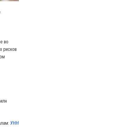
е
е во
х рисков
дом
 млн
алам:
УНН