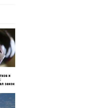
тков и
:
ал закон