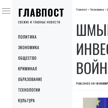
Skip
ГЛАВПОСТ
to
Главпост
>
Экономика
>
content
ШМЫГ
СВЕЖИЕ И ГЛАВНЫЕ НОВОСТИ
Primary
ПОЛИТИКА
Menu
ИНВЕ
ЭКОНОМИКА
ОБЩЕСТВО
ВОЙ
КРИМИНАЛ
ОБРАЗОВАНИЕ
PUBLISHED ON
18 НОЯБР
ТЕХНОЛОГИИ
КУЛЬТУРА