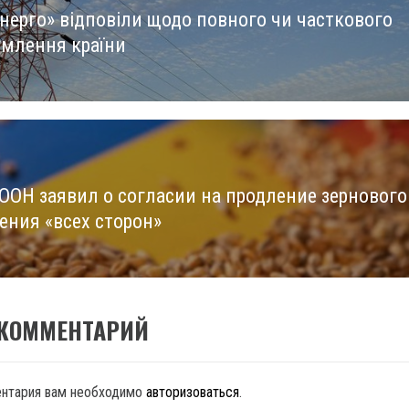
енерго» відповіли щодо повного чи часткового
us
умлення країни
 ООН заявил о согласии на продление зернового
ения «всех сторон»
 КОММЕНТАРИЙ
ентария вам необходимо
авторизоваться
.