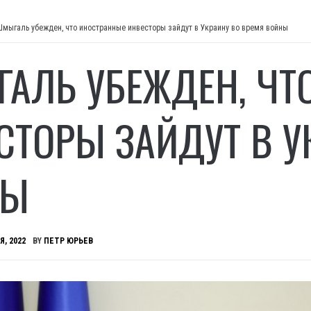
Шмыгаль убежден, что иностранные инвесторы зайдут в Украину во время войны
АЛЬ УБЕЖДЕН, ЧТ
СТОРЫ ЗАЙДУТ В У
НЫ
Я, 2022
BY
ПЕТР ЮРЬЕВ