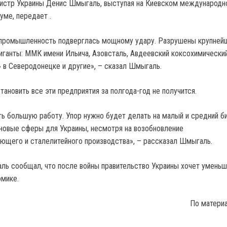
нистр Украины Денис Шмыгаль, выступая на Киевском международ
ме, передает .
 промышленность подверглась мощному удару. Разрушены крупней
гиганты: ММК имени Ильича, Азовсталь, Авдеевский коксохимический
 в Северодонецке и другие», – сказал Шмыгаль.
тановить все эти предприятия за полгода-год не получится.
ь большую работу. Упор нужно будет делать на малый и средний би
 новые сферы для Украины, несмотря на возобновление
щего и сталелитейного производства», – рассказал Шмыгаль.
ь сообщал, что после войны правительство Украины хочет уменьш
омике.
По матери