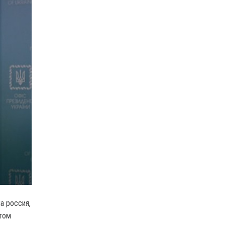
а россия,
этом