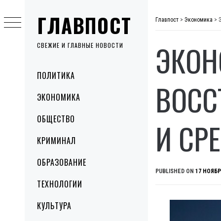
Skip
ГЛАВПОСТ
to
Главпост
>
Экономика
>
content
ЭКОН
СВЕЖИЕ И ГЛАВНЫЕ НОВОСТИ
Primary
ПОЛИТИКА
Menu
ВОСС
ЭКОНОМИКА
ОБЩЕСТВО
И СР
КРИМИНАЛ
ОБРАЗОВАНИЕ
PUBLISHED ON
17 НОЯБР
ТЕХНОЛОГИИ
КУЛЬТУРА