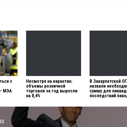
ться с
Несмотря на карантин:
В Закарпатской О
объемы розничной
назвали необход
— МЭА
торговли за год выросли
сумму для ликвид
на 8,4%
последствий паво
us