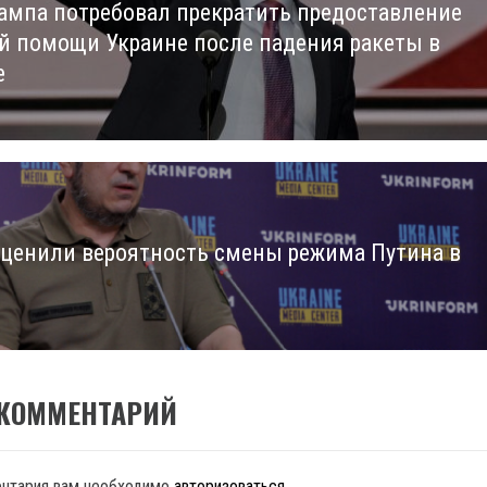
ампа потребовал прекратить предоставление
us
й помощи Украине после падения ракеты в
е
оценили вероятность смены режима Путина в
 КОММЕНТАРИЙ
ентария вам необходимо
авторизоваться
.