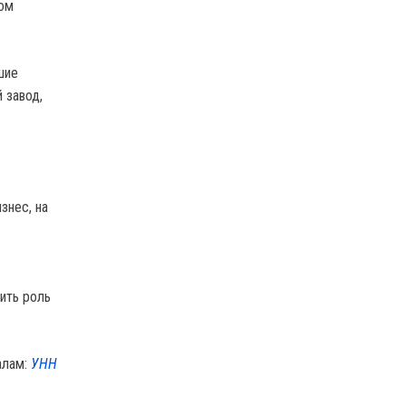
ном
шие
 завод,
знес, на
ить роль
алам:
УНН