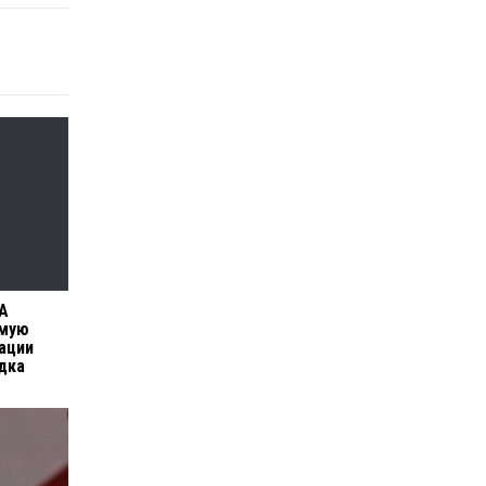
ГА
имую
ации
дка