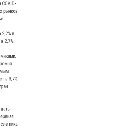
я COVID-
х рынков,
ье.
 2,2% в
в 2,7%.
омиками,
кромно
имым.
т в 3,7%,
тран
здать
зервная
осле пика