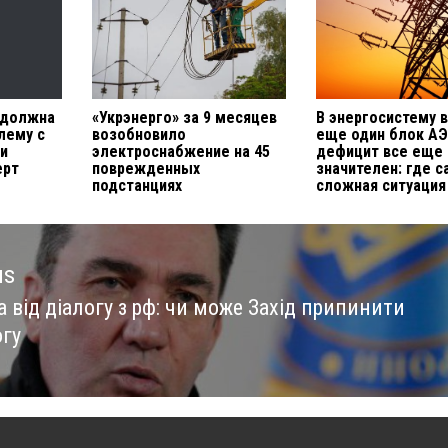
 должна
«Укрэнерго» за 9 месяцев
В энергосистему 
лему с
возобновило
еще один блок АЭ
и
электроснабжение на 45
дефицит все еще
ерт
поврежденных
значителен: где с
подстанциях
сложная ситуация
us
 від діалогу з рф: чи може Захід припинити
us
гу