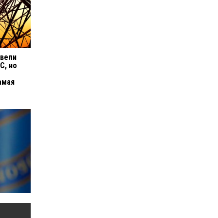
ввели
С, но
амая