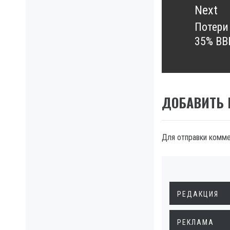
Next
Потери
Next
35% ВВ
post:
ДОБАВИТЬ
Для отправки комм
РЕДАКЦИЯ
РЕКЛАМА