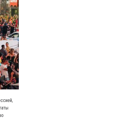
ссией,
таты
во