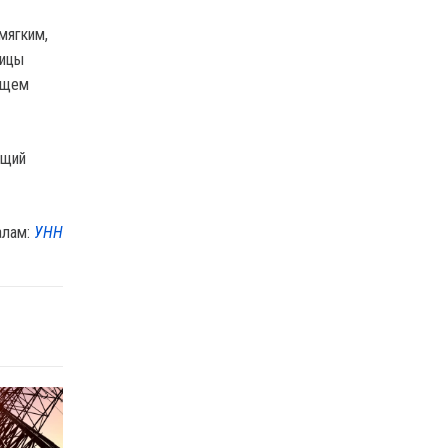
мягким,
тицы
ующем
ущий
алам:
УНН