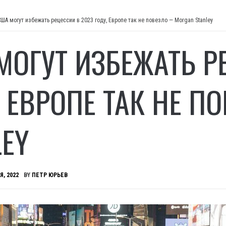
США могут избежать рецессии в 2023 году, Европе так не повезло — Morgan Stanley
МОГУТ ИЗБЕЖАТЬ Р
, ЕВРОПЕ ТАК НЕ 
LEY
Я, 2022
BY
ПЕТР ЮРЬЕВ