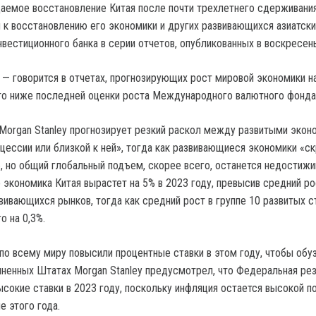
аемое восстановление Китая после почти трехлетнего сдерживани
 к восстановлению его экономики и других развивающихся азиатски
нвестиционного банка в серии отчетов, опубликованных в воскресен
 — говорится в отчетах, прогнозирующих рост мировой экономики на
о ниже последней оценки роста Международного валютного фонда 
organ Stanley прогнозирует резкий раскол между развитыми экон
цессии или близкой к ней», тогда как развивающиеся экономики «с
, но общий глобальный подъем, скорее всего, останется недостиж
 экономика Китая вырастет на 5% в 2023 году, превысив средний рос
ивающихся рынков, тогда как средний рост в группе 10 развитых с
о на 0,3%.
по всему миру повысили процентные ставки в этом году, чтобы обу
иненных Штатах Morgan Stanley предусмотрел, что Федеральная ре
ысокие ставки в 2023 году, поскольку инфляция остается высокой п
е этого года.