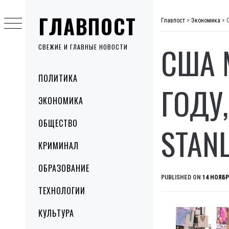
Skip
ГЛАВПОСТ
to
Главпост
>
Экономика
>
content
США 
СВЕЖИЕ И ГЛАВНЫЕ НОВОСТИ
Primary
ПОЛИТИКА
Menu
ГОДУ
ЭКОНОМИКА
ОБЩЕСТВО
STAN
КРИМИНАЛ
ОБРАЗОВАНИЕ
PUBLISHED ON
14 НОЯБР
ТЕХНОЛОГИИ
КУЛЬТУРА