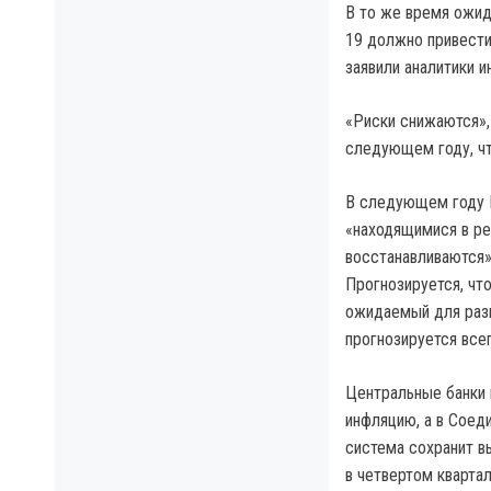
В то же время ожид
19 должно привести
заявили аналитики и
«Риски снижаются»,
следующем году, чт
В следующем году M
«находящимися в ре
восстанавливаются»
Прогнозируется, что
ожидаемый для разв
прогнозируется всег
Центральные банки 
инфляцию, а в Соед
система сохранит в
в четвертом квартал