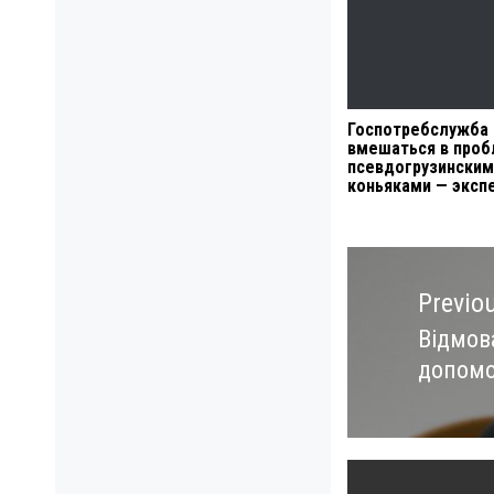
Госпотребслужба
вмешаться в проб
псевдогрузинским
коньяками — эксп
Навигация
по
Previo
записям
Відмова
Previo
допомо
post: